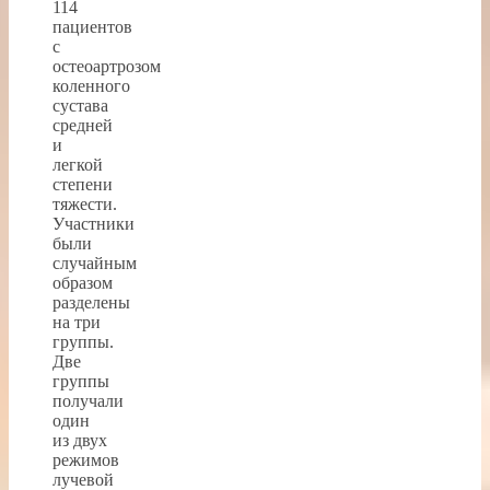
114
пациентов
с
остеоартрозом
коленного
сустава
средней
и
легкой
степени
тяжести.
Участники
были
случайным
образом
разделены
на три
группы.
Две
группы
получали
один
из двух
режимов
лучевой