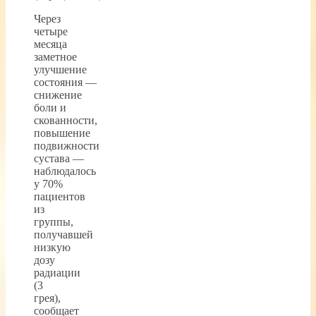
Через
четыре
месяца
заметное
улучшение
состояния —
снижение
боли и
скованности,
повышение
подвижности
сустава —
наблюдалось
у 70%
пациентов
из
группы,
получавшей
низкую
дозу
радиации
(3
грея),
сообщает