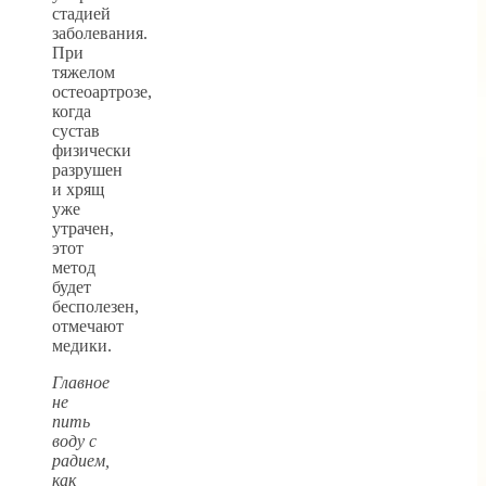
стадией
заболевания.
При
тяжелом
остеоартрозе,
когда
сустав
физически
разрушен
и хрящ
уже
утрачен,
этот
метод
будет
бесполезен,
отмечают
медики.
Главное
не
пить
воду с
радием,
как