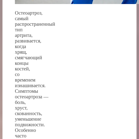
Остеоартроз,
самый
распространенный
тип
артрита,
развивается,
когда
хрящ,
смягчающий
концы
костей,
со
временем
изнашивается.
Симптомы
остеоартроза —
боль,
хруст,
скованность,
уменьшение
подвижности.
Особенно
часто