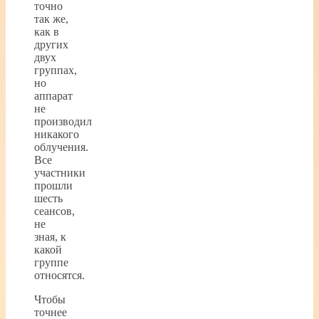
точно
так же,
как в
других
двух
группах,
но
аппарат
не
производил
никакого
облучения.
Все
участники
прошли
шесть
сеансов,
не
зная, к
какой
группе
относятся.
Чтобы
точнее