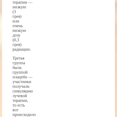
терапии —
низкую
(3
грея)
или
очень
низкую
дозу
(0,3
грея)
радиации.
Третья
группа
была
группой
плацебо —
участники
получали
симуляцию
лучевой
терапии,
то есть
все
происходило