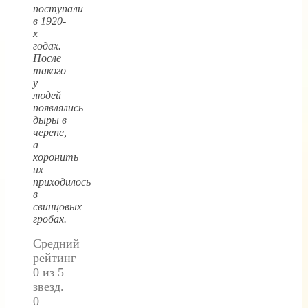
поступали
в 1920-
х
годах.
После
такого
у
людей
появлялись
дыры в
черепе,
а
хоронить
их
приходилось
в
свинцовых
гробах
.
Средний
рейтинг
0 из 5
звезд.
0