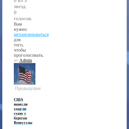
0 из 5
звезд.
0
голосов.
Вам
нужно
авторизироваться
для
того,
чтобы
проголосовать.
от
Admin
Предыдущие
США
нанесли
удар по
судну у
берегов
Венесуэлы