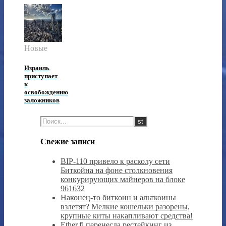
Новые
Израиль
приступает
к
освобождению
заложников
Свежие записи
BIP-110 привело к расколу сети
Биткойна на фоне столкновения
конкурирующих майнеров на блоке
961632
Наконец-то биткоин и альткоины
взлетят? Мелкие кошельки разорены,
крупные киты накапливают средства!
Ether.fi перенесла рестейкинг из