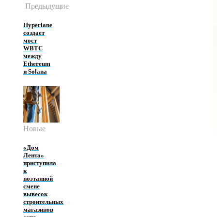
Предыдущие
Hyperlane
создает
мост
WBTC
между
Ethereum
и Solana
Новые
«Дом
Лента»
приступила
к
поэтапной
смене
вывесок
строительных
магазинов