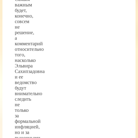
важным
будет,
конечно,
совсем
не
решение,
а
комментарий
относительно
того,
насколько
Эльвира
Сахипзадовна
и ее
ведомство
будут
внимательно
следить
не
только
за
формальной
инфляцией,
но и за
рыночными