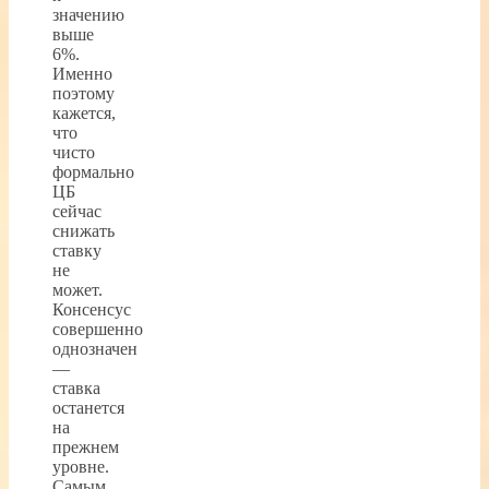
значению
выше
6%.
Именно
поэтому
кажется,
что
чисто
формально
ЦБ
сейчас
снижать
ставку
не
может.
Консенсус
совершенно
однозначен
—
ставка
останется
на
прежнем
уровне.
Самым