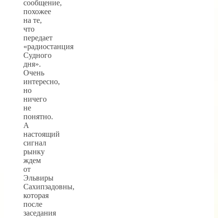
сообщение,
похожее
на те,
что
передает
«радиостанция
Судного
дня».
Очень
интересно,
но
ничего
не
понятно.
А
настоящий
сигнал
рынку
ждем
от
Эльвиры
Сахипзадовны,
которая
после
заседания