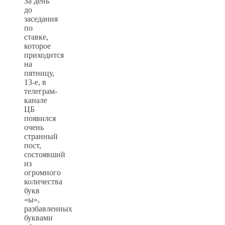
За день
до
заседания
по
ставке,
которое
приходится
на
пятницу,
13-е, в
телеграм-
канале
ЦБ
появился
очень
странный
пост,
состоявший
из
огромного
количества
букв
«ы»,
разбавленных
буквами