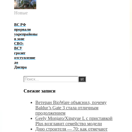
Новые
ВС РФ
прорвали
укрепрайоны
в зоне
СВО:
ВСУ
грозит
отступление
до
Днепра
Свежие записи
Ветеран BioWare объяснил, почему
Baldur’s Gate 3 стала отличным
продолжением
Geely Monjaro/Xingyue L с приставкой
Plus возглавит семейство модели
Дню строителя — 70: как отмечают