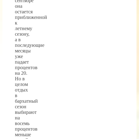
сентябре
она
остается
приближенной
к
летнему
сезону,
а в
последующие
месяцы
уже
падает
процентов
на 20.
Но в
целом
отдых
в
бархатный
сезон
выбирают
на
восемь
процентов
меньше