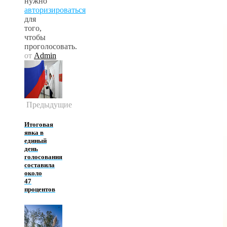
нужно
авторизироваться
для
того,
чтобы
проголосовать.
от
Admin
Предыдущие
Итоговая
явка в
единый
день
голосования
составила
около
47
процентов