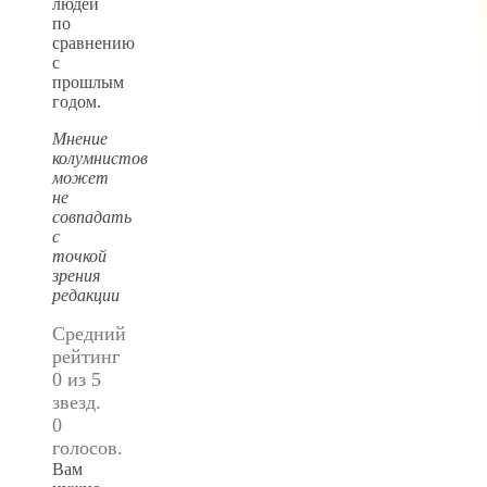
людей
по
сравнению
с
прошлым
годом.
Мнение
колумнистов
может
не
совпадать
с
точкой
зрения
редакции
Средний
рейтинг
0 из 5
звезд.
0
голосов.
Вам