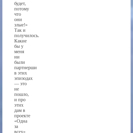
будет,
потому
что
они
злые!»
Так и
получилось.
Какие
бы у
меня
ни
были
партнерши
в этих
эпизодах
— это
не
пошло,
и про
этих
дам в
проекте
«Одна
за
всех»