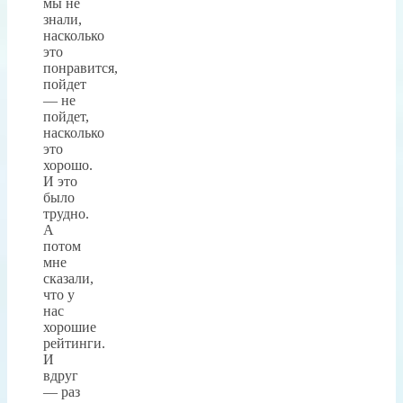
мы не
знали,
насколько
это
понравится,
пойдет
— не
пойдет,
насколько
это
хорошо.
И это
было
трудно.
А
потом
мне
сказали,
что у
нас
хорошие
рейтинги.
И
вдруг
— раз