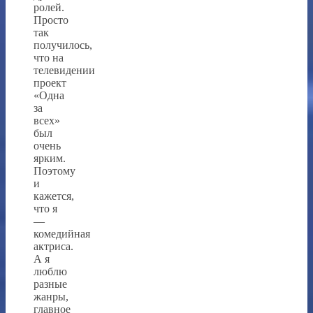
ролей.
Просто
так
получилось,
что на
телевидении
проект
«Одна
за
всех»
был
очень
ярким.
Поэтому
и
кажется,
что я
—
комедийная
актриса.
А я
люблю
разные
жанры,
главное