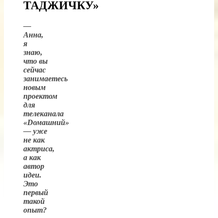
ТАДЖИЧКУ»
—
Анна,
я
знаю,
что вы
сейчас
занимаетесь
новым
проектом
для
телеканала
«Dомашний»
— уже
не как
актриса,
а как
автор
идеи.
Это
первый
такой
опыт?