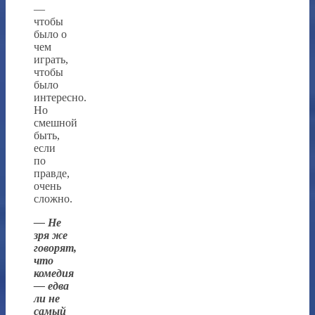
—
чтобы
было о
чем
играть,
чтобы
было
интересно.
Но
смешной
быть,
если
по
правде,
очень
сложно.
— Не
зря же
говорят,
что
комедия
— едва
ли не
самый