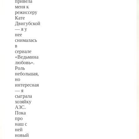
привела
меня к
режиссеру
Кате
Двигубской
— я у
нее
снималась
в
сериале
«Ведьмина
любовь».
Роль
небольшая,
но
интересная
— я
сыграла
хозяйку
АЗС.
Пока
про
наш с
ней
новый