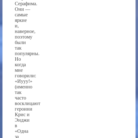
Серафима.
Они —
самые
яркие
и,
наверное,
поэтому
были
так
популярны.
Но
когда
мне
говорили:
«Иууу!»
(именно
так
часто
восклицают
героини
Крис и
Энджи
в
«Одна
за