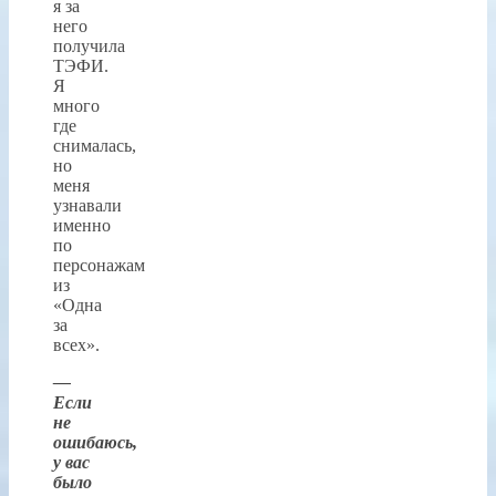
я за
него
получила
ТЭФИ.
Я
много
где
снималась,
но
меня
узнавали
именно
по
персонажам
из
«Одна
за
всех».
—
Если
не
ошибаюсь,
у вас
было