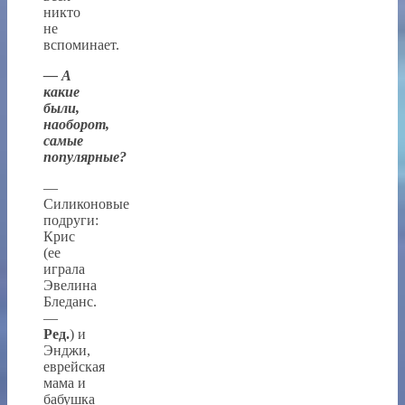
никто
не
вспоминает.
— А
какие
были,
наоборот,
самые
популярные?
—
Силиконовые
подруги:
Крис
(ее
играла
Эвелина
Бледанс.
—
Ред.
) и
Энджи,
еврейская
мама и
бабушка