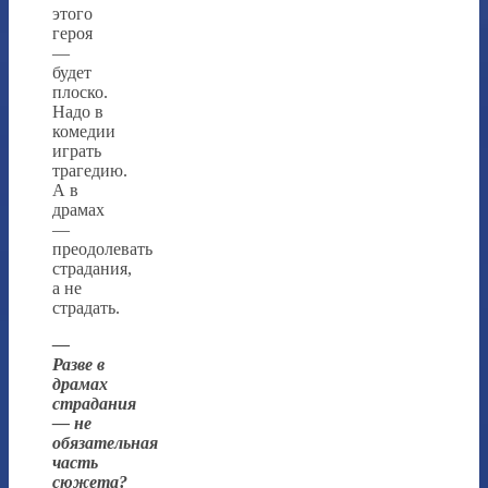
этого
героя
—
будет
плоско.
Надо в
комедии
играть
трагедию.
А в
драмах
—
преодолевать
страдания,
а не
страдать.
—
Разве в
драмах
страдания
— не
обязательная
часть
сюжета?