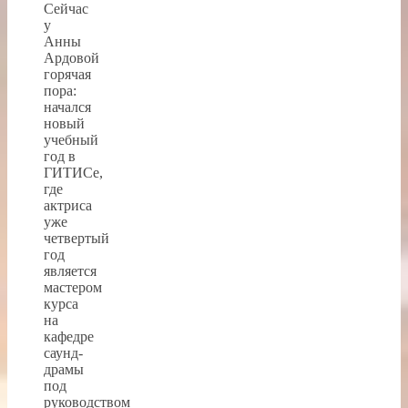
Сейчас
у
Анны
Ардовой
горячая
пора:
начался
новый
учебный
год в
ГИТИСе,
где
актриса
уже
четвертый
год
является
мастером
курса
на
кафедре
саунд-
драмы
под
руководством