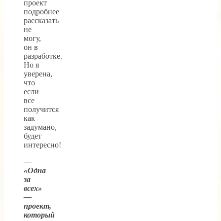
проект
подробнее
рассказать
не
могу,
он в
разработке.
Но я
уверена,
что
если
все
получится
как
задумано,
будет
интересно!
—
«Одна
за
всех»
—
проект,
который