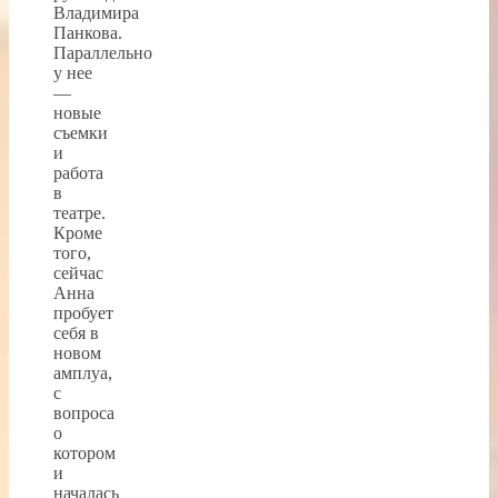
Владимира
Панкова.
Параллельно
у нее
—
новые
съемки
и
работа
в
театре.
Кроме
того,
сейчас
Анна
пробует
себя в
новом
амплуа,
с
вопроса
о
котором
и
началась