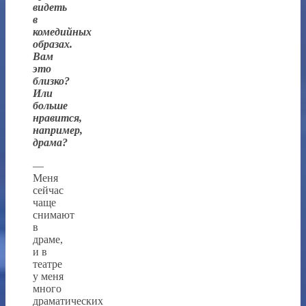
видеть
в
комедийных
образах.
Вам
это
близко?
Или
больше
нравится,
например,
драма?
—
Меня
сейчас
чаще
снимают
в
драме,
и в
театре
у меня
много
драматических