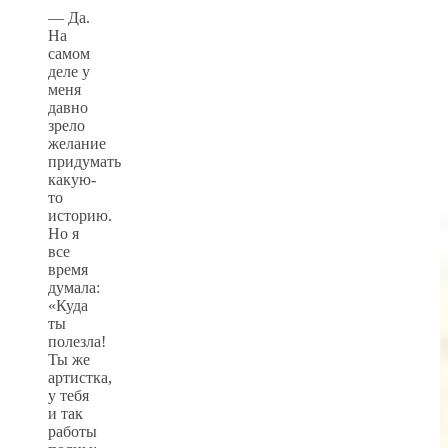
— Да.
На
самом
деле у
меня
давно
зрело
желание
придумать
какую-
то
историю.
Но я
все
время
думала:
«Куда
ты
полезла!
Ты же
артистка,
у тебя
и так
работы