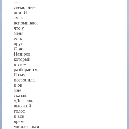
—
съемочные
дни. И
тут я
вспоминаю,
что у
меня
есть
друг
Стас
Назиров,
который
в этом
разбирается.
Я ему
позвонила,
и он
мне
сказал:
«Делаешь
высокий
голос
и все
время
удивляешься