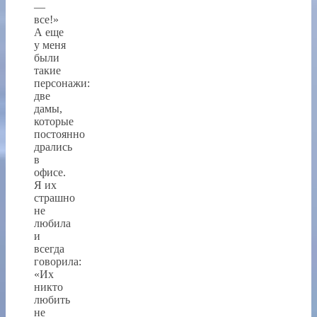
—
все!»
А еще
у меня
были
такие
персонажи:
две
дамы,
которые
постоянно
дрались
в
офисе.
Я их
страшно
не
любила
и
всегда
говорила:
«Их
никто
любить
не