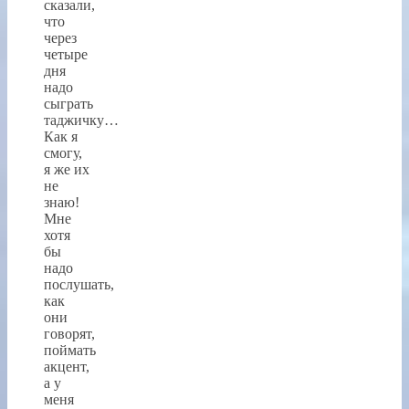
сказали,
что
через
четыре
дня
надо
сыграть
таджичку…
Как я
смогу,
я же их
не
знаю!
Мне
хотя
бы
надо
послушать,
как
они
говорят,
поймать
акцент,
а у
меня