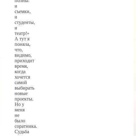
полны:
и
съемки,
и
студенты,
и
театр!»
А тут я
поняла,
что,
видимо,
приходит
время,
когда
хочется
самой
выбирать
новые
проекты.
Но у
меня
не
было
соратника.
Судьба