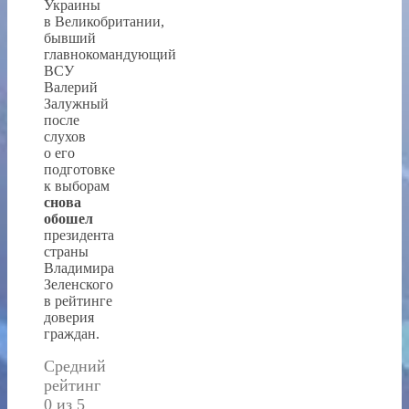
Украины
в Великобритании,
бывший
главнокомандующий
ВСУ
Валерий
Залужный
после
слухов
о его
подготовке
к выборам
снова
обошел
президента
страны
Владимира
Зеленского
в рейтинге
доверия
граждан.
Средний
рейтинг
0 из 5