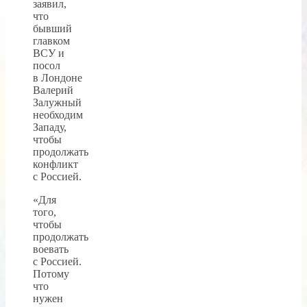
заявил,
что
бывший
главком
ВСУ и
посол
в Лондоне
Валерий
Залужный
необходим
Западу,
чтобы
продолжать
конфликт
с Россией.
«Для
того,
чтобы
продолжать
воевать
с Россией.
Потому
что
нужен