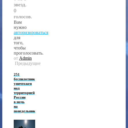
звезд.
0
голосов.
Вам
нужно
авторизироваться
для
того,
чтобы
проголосовать.
от
Admin
Предыдущие
251
беспилотник
уничтожен
над
территорией
России
в ночь
на
понедельник