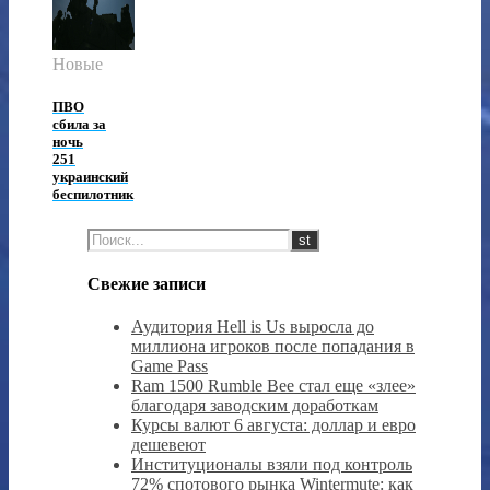
Новые
ПВО
сбила за
ночь
251
украинский
беспилотник
Свежие записи
Аудитория Hell is Us выросла до
миллиона игроков после попадания в
Game Pass
Ram 1500 Rumble Bee стал еще «злее»
благодаря заводским доработкам
Курсы валют 6 августа: доллар и евро
дешевеют
Институционалы взяли под контроль
72% спотового рынка Wintermute: как