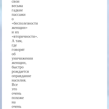
свои
весьма
гадкие
пассажи
о
«бесполезности
женщин»
и их
«вторичности».
А там,
где
говорят
об
уничижении
женщин,
быстро
рождается
оправдание
насилия.
Все
это
очень
похоже
на
очень