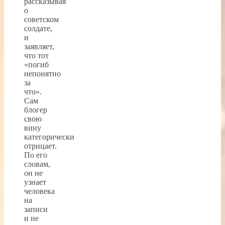
рассказывая
о
советском
солдате,
и
заявляет,
что тот
«погиб
непонятно
за
что».
Сам
блогер
свою
вину
категорически
отрицает.
По его
словам,
он не
узнает
человека
на
записи
и не