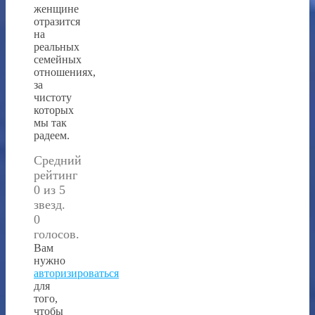
женщине
отразится
на
реальных
семейных
отношениях,
за
чистоту
которых
мы так
радеем.
Средний
рейтинг
0 из 5
звезд.
0
голосов.
Вам
нужно
авторизироваться
для
того,
чтобы