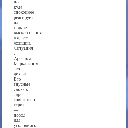
но
куда
спокойнее
реагирует
на
гадкие
высказывания
в адрес
женщин.
Ситуация
с
Арсеном
Маркаряном
это
доказала.
Его
гнусные
слова в
адрес
советского
героя
—
повод
для
уголовного