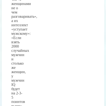
женщинами
не о
чем
разговаривать»,
а их
интеллект
«уступает
мужскому»:
«Если
взять
2000
случайных
мужчин
и
столько
же
женщин,
у
мужчин
IQ
будет
на 2-3-
5
поинтов
выше».