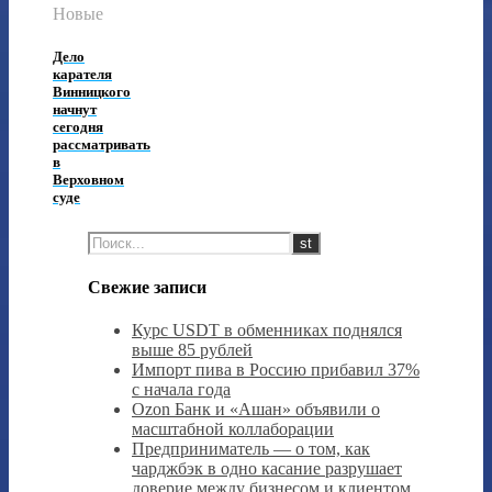
Новые
Дело
карателя
Винницкого
начнут
сегодня
рассматривать
в
Верховном
суде
Свежие записи
Курс USDT в обменниках поднялся
выше 85 рублей
Импорт пива в Россию прибавил 37%
с начала года
Ozon Банк и «Ашан» объявили о
масштабной коллаборации
Предприниматель — о том, как
чарджбэк в одно касание разрушает
доверие между бизнесом и клиентом