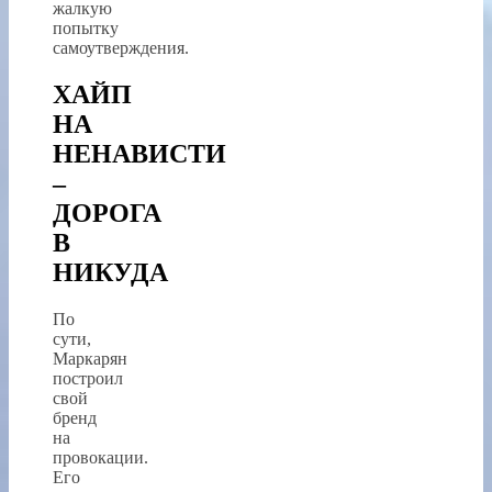
жалкую
попытку
самоутверждения.
ХАЙП
НА
НЕНАВИСТИ
–
ДОРОГА
В
НИКУДА
По
сути,
Маркарян
построил
свой
бренд
на
провокации.
Его