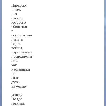
Парадокс
в том,
что
блогер,
которого
обвиняют
в
оскорблении
памяти
героя
войны,
параллельно
преподносит
себя
как
наставника
по
силе
духа,
мужеству
и
успеху.
Но где
граница