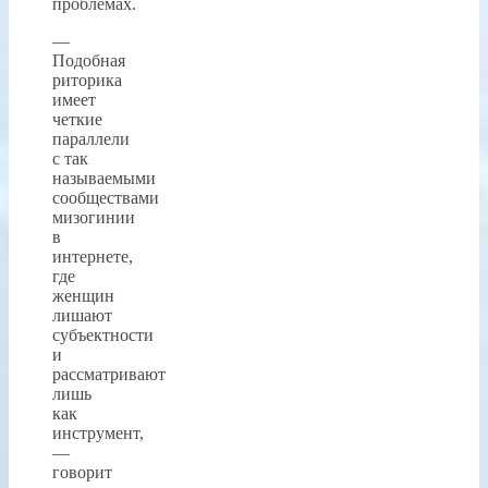
проблемах.
—
Подобная
риторика
имеет
четкие
параллели
с так
называемыми
сообществами
мизогинии
в
интернете,
где
женщин
лишают
субъектности
и
рассматривают
лишь
как
инструмент,
—
говорит