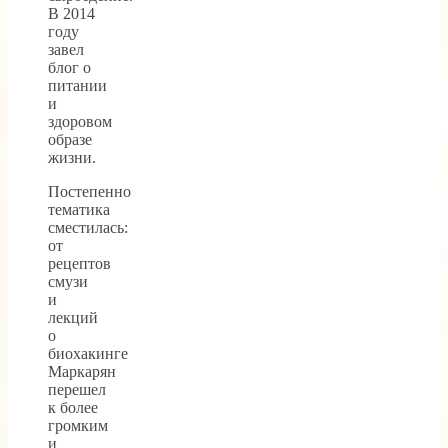
В 2014
году
завел
блог о
питании
и
здоровом
образе
жизни.
Постепенно
тематика
сместилась:
от
рецептов
смузи
и
лекций
о
биохакинге
Маркарян
перешел
к более
громким
и