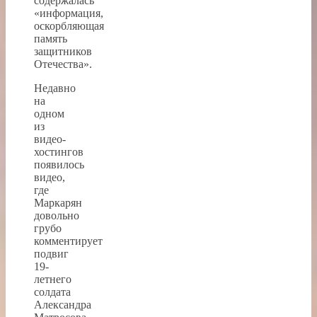
содержалась
«информация,
оскорбляющая
память
защитников
Отечества».
Недавно
на
одном
из
видео­
хостингов
появилось
видео,
где
Маркарян
довольно
грубо
комментирует
подвиг
19-
летнего
солдата
Александра