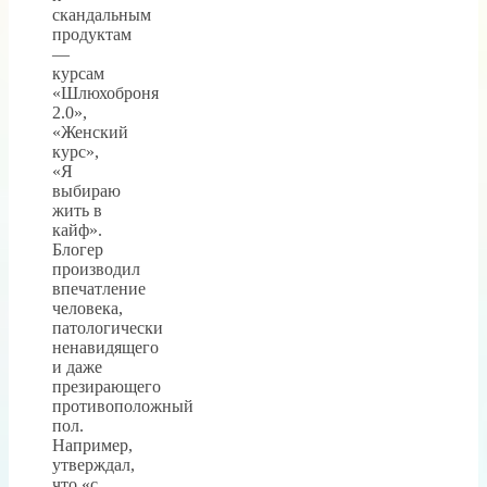
скандальным
продуктам
—
курсам
«Шлюхоброня
2.0»,
«Женский
курс»,
«Я
выбираю
жить в
кайф».
Блогер
производил
впечатление
человека,
патологически
ненавидящего
и даже
презирающего
противоположный
пол.
Например,
утверждал,
что «с