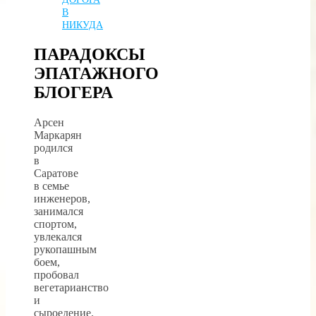
В
НИКУДА
ПАРАДОКСЫ
ЭПАТАЖНОГО
БЛОГЕРА
Арсен
Маркарян
родился
в
Саратове
в семье
инженеров,
занимался
спортом,
увлекался
рукопашным
боем,
пробовал
вегетарианство
и
сыроедение.