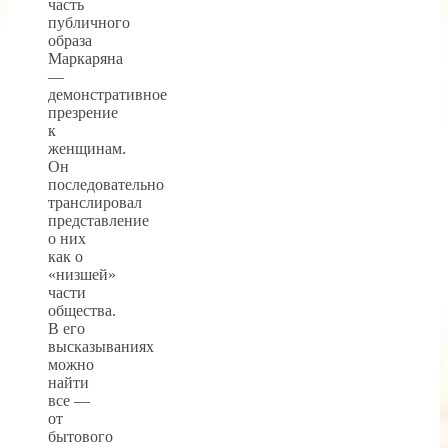
часть
публичного
образа
Маркаряна
—
демонстративное
презрение
к
женщинам.
Он
последовательно
транслировал
представление
о них
как о
«низшей»
части
общества.
В его
высказываниях
можно
найти
все —
от
бытового