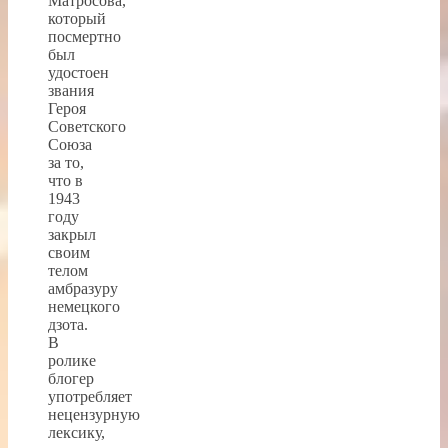
Матросова,
который
посмертно
был
удостоен
звания
Героя
Советского
Союза
за то,
что в
1943
году
закрыл
своим
телом
амбразуру
немецкого
дзота.
В
ролике
блогер
употребляет
нецензурную
лексику,