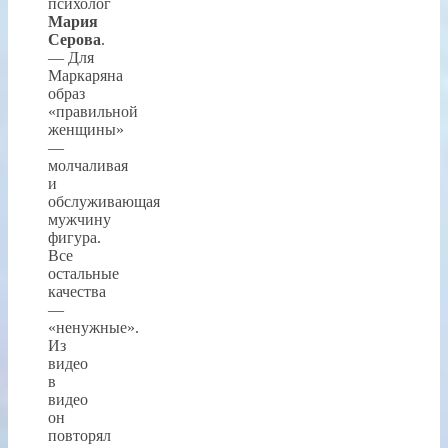
психолог
Мария
Серова
.
— Для
Маркаряна
образ
«правильной
женщины»
—
молчаливая
и
обслуживающая
мужчину
фигура.
Все
остальные
качества
—
«ненужные».
Из
видео
в
видео
он
повторял