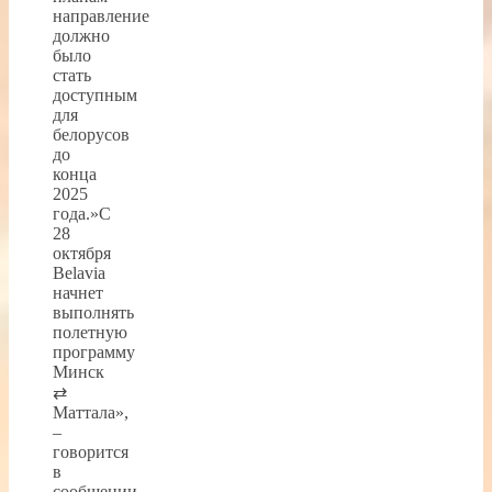
направление
должно
было
стать
доступным
для
белорусов
до
конца
2025
года.»С
28
октября
Belavia
начнет
выполнять
полетную
программу
Минск
⇄
Маттала»,
–
говорится
в
сообщении