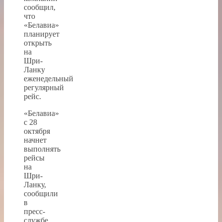
сообщил,
что
«Белавиа»
планирует
открыть
на
Шри-
Ланку
еженедельный
регулярный
рейс.
«Белавиа»
с 28
октября
начнет
выполнять
рейсы
на
Шри-
Ланку,
сообщили
в
пресс-
службе