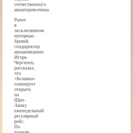
отечественного
авиаперевозчика.
Ранее
в
эксклюзивном
интервью
Sputnik
гендиректор
авиакомпании
Игорь
Чергинец
рассказал,
что
«Белавиа»
планирует
открыть
на
Шри-
Ланку
еженедельный
регулярный
рейс.
По
планам