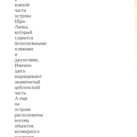
южной
части
острова
Шри-
Ланка,
который
славится
белоснежными
пляжами
и
джунглями.
Именно
здесь
выращивают
знаменитый
цейлонский
часть.
А еще
на
острове
расположены
восемь
объектов
всемирного
наследия