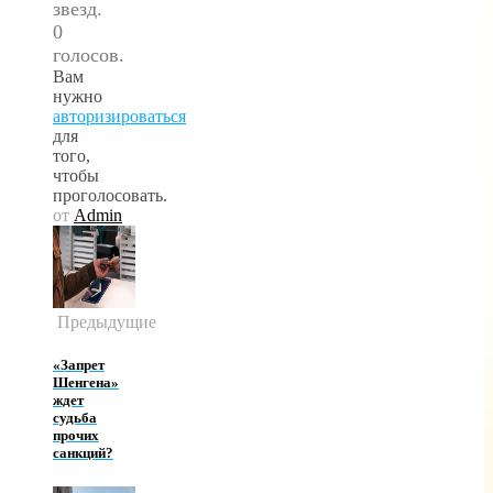
звезд.
0
голосов.
Вам
нужно
авторизироваться
для
того,
чтобы
проголосовать.
от
Admin
Предыдущие
«Запрет
Шенгена»
ждет
судьба
прочих
санкций?