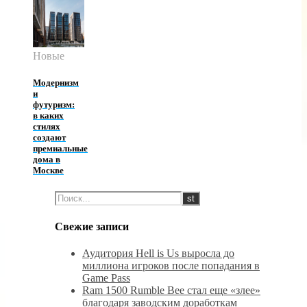
Новые
Модернизм
и
футуризм:
в каких
стилях
создают
премиальные
дома в
Москве
Свежие записи
Аудитория Hell is Us выросла до
миллиона игроков после попадания в
Game Pass
Ram 1500 Rumble Bee стал еще «злее»
благодаря заводским доработкам