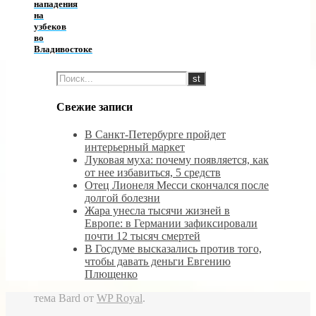
нападения
на
узбеков
во
Владивостоке
Свежие записи
В Санкт-Петербурге пройдет
интерьерный маркет
Луковая муха: почему появляется, как
от нее избавиться, 5 средств
Отец Лионеля Месси скончался после
долгой болезни
Жара унесла тысячи жизней в
Европе: в Германии зафиксировали
почти 12 тысяч смертей
В Госдуме высказались против того,
чтобы давать деньги Евгению
Плющенко
тема Bard от
WP Royal
.