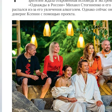
зрителей ждала откровенная исповедь и экстре
«Однажды в России» Михаил Стогниенко и его с
распался из-за его увлечения алкоголем. Однако сейчас о
доверие Ксении с помощью проекта.