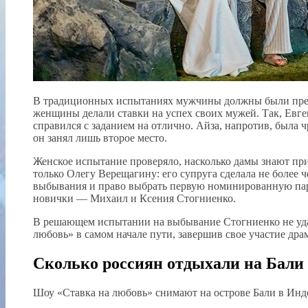
В традиционных испытаниях мужчины должны были преод
женщины делали ставки на успех своих мужей. Так, Евге
справился с заданием на отлично. Айза, напротив, была ч
он занял лишь второе место.
Женское испытание проверяло, насколько дамы знают пр
только Олегу Верещагину: его супруга сделала не более
выбывания и право выбрать первую номинированную пар
новички — Михаил и Ксения Стогниенко.
В решающем испытании на выбывание Стогниенко не удал
любовь» в самом начале пути, завершив свое участие дра
Сколько россиян отдыхали на Бали 
Шоу «Ставка на любовь» снимают на острове Бали в Инд