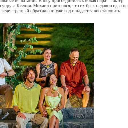
мальные испытания. В шоу присоединилась новая пара — актер
упруга Ксения. Михаил признался, что их брак недавно едва не
н ведет трезвый образ жизни уже год и надеется восстановить