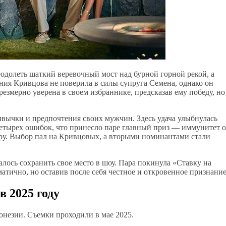
олеть шаткий веревочный мост над бурной горной рекой, а
ния Кривцова не поверила в силы супруга Семена, однако он
резмерно уверена в своем избраннике, предсказав ему победу, но
ивычки и предпочтения своих мужчин. Здесь удача улыбнулась
 четырех ошибок, что принесло паре главный приз — иммунитет о
у. Выбор пал на Кривцовых, а вторыми номинантами стали
ось сохранить свое место в шоу. Пара покинула «Ставку на
матично, но оставив после себя честное и откровенное признание
в 2025 году
онезии. Съемки проходили в мае 2025.