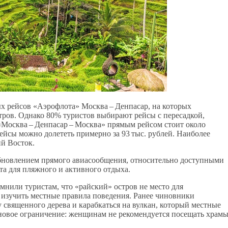
х рейсов «Аэрофлота» Москва – Денпасар, на которых
тров. Однако 80% туристов выбирают рейсы с пересадкой,
 «Москва – Денпасар – Москва» прямым рейсом стоит около
рейсы можно долететь примерно за 93 тыс. рублей. Наиболее
й Восток.
зобновлением прямого авиасообщения, относительно доступными
а для пляжного и активного отдыха.
омнили туристам, что «райский» остров не место для
 изучить местные правила поведения. Ранее чиновники
 священного дерева и карабкаться на вулкан, который местные
 новое ограничение: женщинам не рекомендуется посещать храм