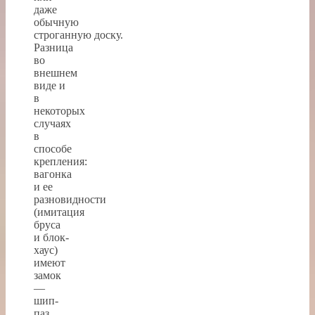
даже
обычную
строганную доску.
Разница
во
внешнем
виде и
в
некоторых
случаях
в
способе
крепления:
вагонка
и ее
разновидности
(имитация
бруса
и блок-
хаус)
имеют
замок
—
шип-
паз,