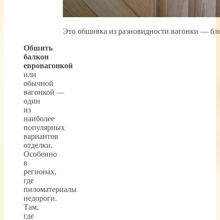
Это обшивка из разновидности вагонки — бло
Обшить
балкон
евровагонкой
или
обычной
вагонкой —
один
из
наиболее
популярных
вариантов
отделки.
Особенно
в
регионах,
где
пиломатериалы
недороги.
Там,
где