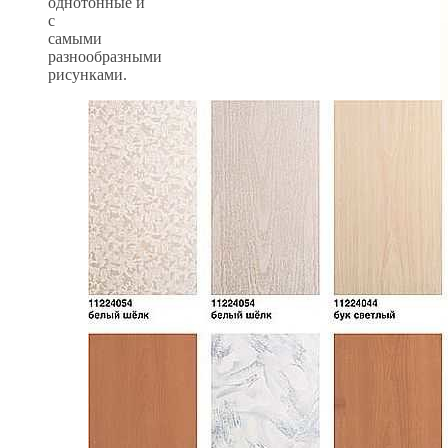
однотонные и
с
самыми
разнообразными
рисунками.