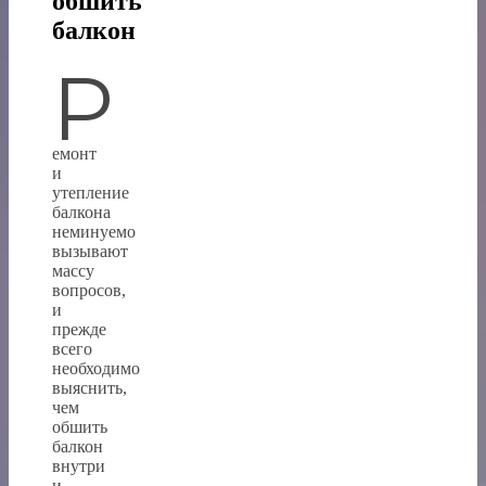
обшить
балкон
Р
емонт
и
утепление
балкона
неминуемо
вызывают
массу
вопросов,
и
прежде
всего
необходимо
выяснить,
чем
обшить
балкон
внутри
и