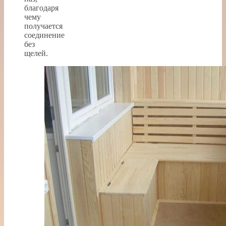
благодаря
чему
получается
соединение
без
щелей.