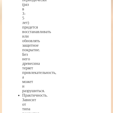
(раз
в
3-
5
лет)
придется
восстанавливать
или
обновлять
защитное
покрытие.
Без
него
древесина
теряет
привлекательность,
а
может
и
разрушиться.
Практичность.
Зависит
от
типа