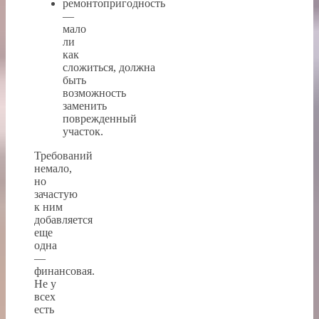
ремонтопригодность
—
мало
ли
как
сложиться, должна
быть
возможность
заменить
поврежденный
участок.
Требований
немало,
но
зачастую
к ним
добавляется
еще
одна
—
финансовая.
Не у
всех
есть