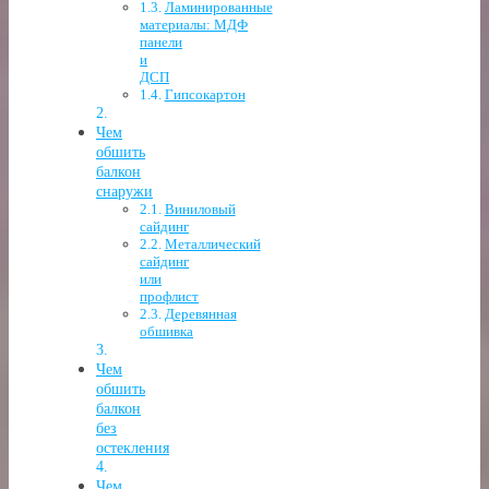
Ламинированные
материалы: МДФ
панели
и
ДСП
Гипсокартон
Чем
обшить
балкон
снаружи
Виниловый
сайдинг
Металлический
сайдинг
или
профлист
Деревянная
обшивка
Чем
обшить
балкон
без
остекления
Чем