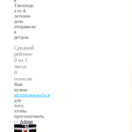
в
Таиланде,
а ее 4-
летнюю
дочь
отправили
в
детдом.
Средний
рейтинг
0 из 5
звезд.
0
голосов.
Вам
нужно
авторизироваться
для
того,
чтобы
проголосовать.
от
Admin