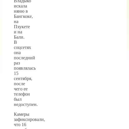
Владыко
искала
няню в
Бангкоке,
на
Пхукете
и на
Бали.
В
соцсетях
она
последний
раз
появлялась
15
сентября,
после
чего ее
телефон
был
недоступен.
Камеры
зафиксировали,
что 16