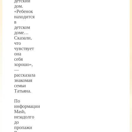
детский
дом.
«Ребенок
находится
в
детском
доме…
Сказали,
что
чувствует
она
себя
хорошо»,
—
рассказала
знакомая
семьи
Татьяна.
По
информации
Mash,
незадолго
до
пропажи