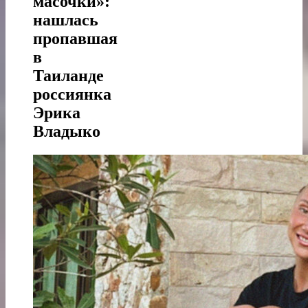
масочки»:
нашлась
пропавшая
в
Таиланде
россиянка
Эрика
Владыко