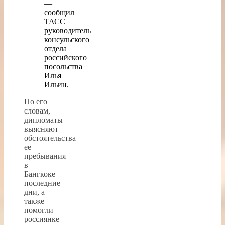
—
сообщил
ТАСС
руководитель
консульского
отдела
российского
посольства
Илья
Ильин.
По его
словам,
дипломаты
выясняют
обстоятельства
ее
пребывания
в
Бангкоке
последние
дни, а
также
помогли
россиянке