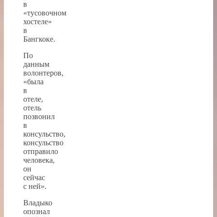
в
«тусовочном
хостеле»
в
Бангкоке.
По
данным
волонтеров,
«была
в
отеле,
отель
позвонил
в
консульство,
консульство
отправило
человека,
он
сейчас
с ней».
Владыко
опознал