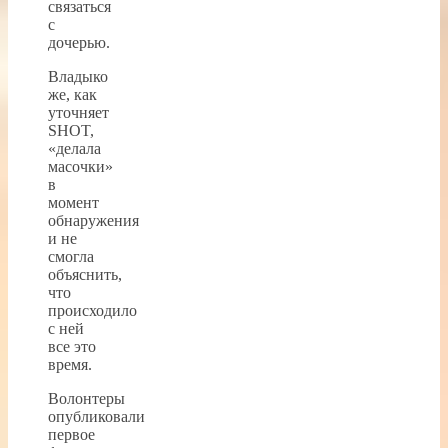
связаться
с
дочерью.
Владыко
же, как
уточняет
SHOT,
«делала
масочки»
в
момент
обнаружения
и не
смогла
объяснить,
что
происходило
с ней
все это
время.
Волонтеры
опубликовали
первое