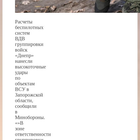
Расчеты
беспилотных
систем
ВДВ
группировки
войск
«Днепр»
нанесли
высокоточные
удары
по
объектам
ВСУ в
Запорожской
области,
сообщили
в
Минобороны.
«»В
зоне
ответственности
группировки