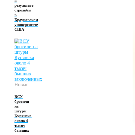
в
результате
стрельбы
в
Брауновском
университете
США
Новые
ВСУ
бросили
на
штурм
Купянска
около 4
тысяч
бывших