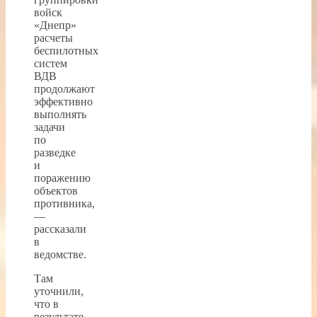
войск
«Днепр»
расчеты
беспилотных
систем
ВДВ
продолжают
эффективно
выполнять
задачи
по
разведке
и
поражению
объектов
противника,
—
рассказали
в
ведомстве.
Там
уточнили,
что в
результате