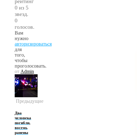
рейтинг
0 из 5
звезд.
0
голосов.
Вам
нужно
авторизироваться
для
того,
чтобы
проголосовать.
от
Admin
Предыдущие
Два
человека
погибли,
восемь
ранены