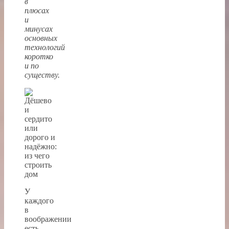
в
плюсах
и
минусах
основных
технологий
коротко
и по
существу.
У
каждого
в
воображении
есть