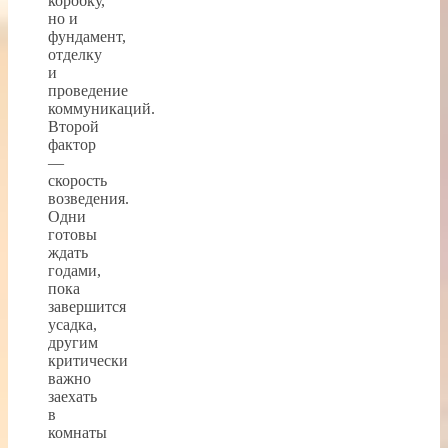
коробку,
но и
фундамент,
отделку
и
проведение
коммуникаций.
Второй
фактор
—
скорость
возведения.
Одни
готовы
ждать
годами,
пока
завершится
усадка,
другим
критически
важно
заехать
в
комнаты