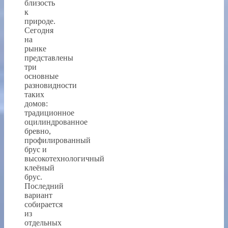
близость
к
природе.
Сегодня
на
рынке
представлены
три
основные
разновидности
таких
домов:
традиционное
оцилиндрованное
бревно,
профилированный
брус и
высокотехнологичный
клеёный
брус.
Последний
вариант
собирается
из
отдельных