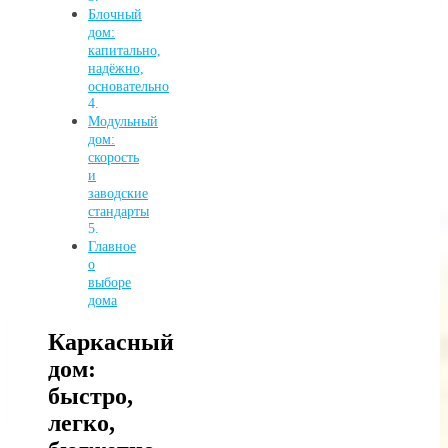
Блочный
дом:
капитально,
надёжно,
основательно
Модульный
дом:
скорость
и
заводские
стандарты
Главное
о
выборе
дома
Каркасный
дом:
быстро,
легко,