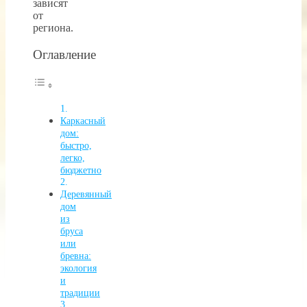
зависят
от
региона.
Оглавление
Каркасный
дом:
быстро,
легко,
бюджетно
Деревянный
дом
из
бруса
или
бревна:
экология
и
традиции