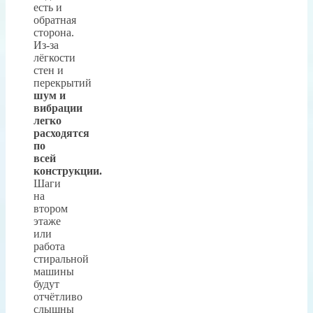
есть и
обратная
сторона.
Из-за
лёгкости
стен и
перекрытий
шум и
вибрации
легко
расходятся
по
всей
конструкции.
Шаги
на
втором
этаже
или
работа
стиральной
машины
будут
отчётливо
слышны