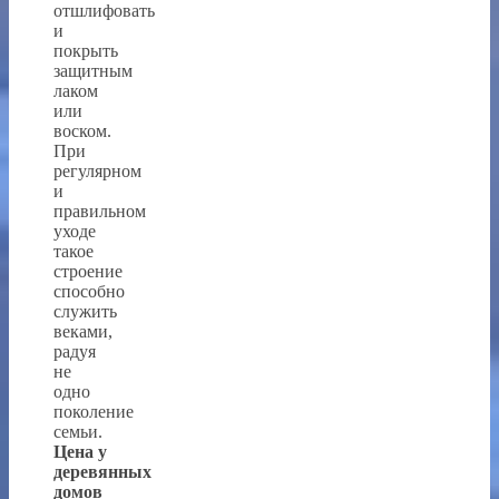
отшлифовать
и
покрыть
защитным
лаком
или
воском.
При
регулярном
и
правильном
уходе
такое
строение
способно
служить
веками,
радуя
не
одно
поколение
семьи.
Цена у
деревянных
домов