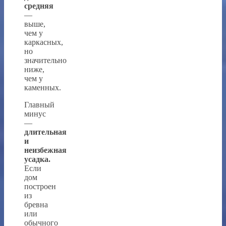
средняя
—
выше,
чем у
каркасных,
но
значительно
ниже,
чем у
каменных.
Главный
минус
—
длительная
и
неизбежная
усадка.
Если
дом
построен
из
бревна
или
обычного