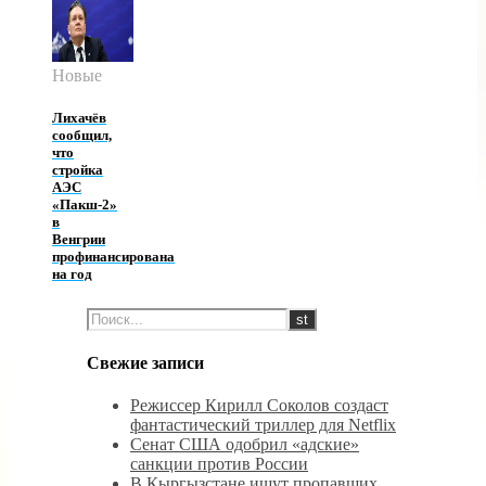
Новые
Лихачёв
сообщил,
что
стройка
АЭС
«Пакш-2»
в
Венгрии
профинансирована
на год
Свежие записи
Режиссер Кирилл Соколов создаст
фантастический триллер для Netflix
Сенат США одобрил «адские»
санкции против России
В Кыргызстане ищут пропавших