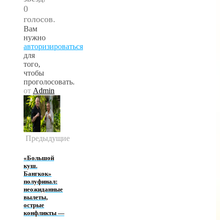
0
голосов.
Вам
нужно
авторизироваться
для
того,
чтобы
проголосовать.
от
Admin
Предыдущие
«Большой
куш.
Бангкок»
полуфинал:
неожиданные
вылеты,
острые
конфликты —