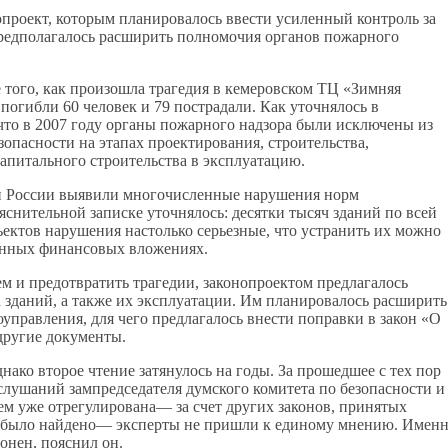
опроект, которым планировалось ввести усиленный контроль за
редполагалось расширить полномочия органов пожарного
 того, как произошла трагедия в кемеровском ТЦ «Зимняя
 погибли 60 человек и 79 пострадали. Как уточнялось в
 что в 2007 году органы пожарного надзора были исключены из
опасности на этапах проектирования, строительства,
капитального строительства в эксплуатацию.
и России выявили многочисленные нарушения норм
снительной записке уточнялось: десятки тысяч зданий по всей
ъектов нарушения настолько серьезные, что устранить их можно
енных финансовых вложениях.
м и предотвратить трагедии, законопроектом предлагалось
а зданий, а также их эксплуатации. Им планировалось расширить
управления, для чего предлагалось внести поправки в закон «О
другие документы.
нако второе чтение затянулось на годы. За прошедшее с тех пор
лушаний зампредседателя думского комитета по безопасности и
м уже отрегулирована— за счет других законов, принятых
 не было найдено— эксперты не пришли к единому мнению. Имен
онен, пояснил он.