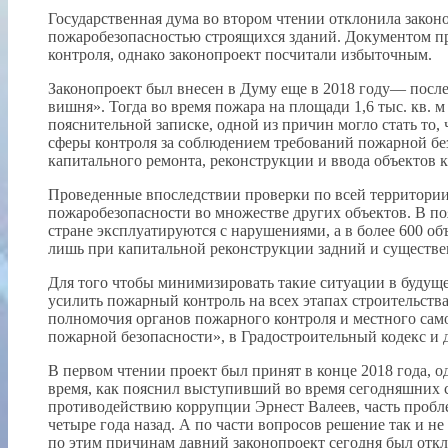
Государственная дума во втором чтении отклонила закон
пожаробезопасностью строящихся зданий. Документом п
контроля, однако законопроект посчитали избыточным.
Законопроект был внесен в Думу еще в 2018 году— после
вишня». Тогда во время пожара на площади 1,6 тыс. кв. м
пояснительной записке, одной из причин могло стать то,
сферы контроля за соблюдением требований пожарной без
капитального ремонта, реконструкции и ввода объектов 
Проведенные впоследствии проверки по всей территори
пожаробезопасности во множестве других объектов. В поя
стране эксплуатируются с нарушениями, а в более 600 об
лишь при капитальной реконструкции задний и существ
Для того чтобы минимизировать такие ситуации в будуще
усилить пожарный контроль на всех этапах строительств
полномочия органов пожарного контроля и местного само
пожарной безопасности», в Градостроительный кодекс и 
В первом чтении проект был принят в конце 2018 года, од
время, как пояснил выступивший во время сегодняшних с
противодействию коррупции Эрнест Валеев, часть пробле
четыре года назад. А по части вопросов решение так и
по этим причинам давний законопроект сегодня был откл