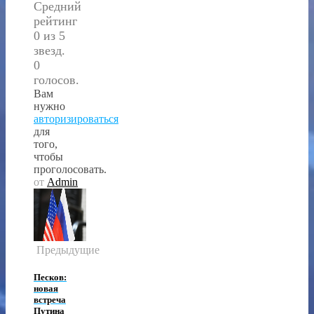
Средний
рейтинг
0 из 5
звезд.
0
голосов.
Вам
нужно
авторизироваться
для
того,
чтобы
проголосовать.
от
Admin
Предыдущие
Песков:
новая
встреча
Путина