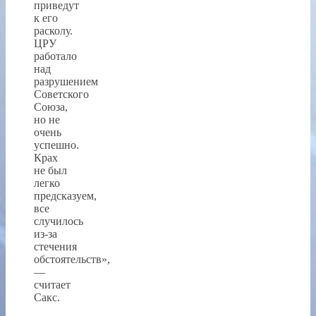
приведут
к его
расколу.
ЦРУ
работало
над
разрушением
Советского
Союза,
но не
очень
успешно.
Крах
не был
легко
предсказуем,
все
случилось
из-за
стечения
обстоятельств»,
—
считает
Сакс.