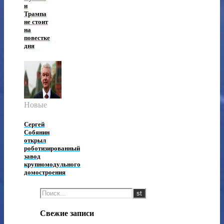
и
Трампа
не стоит
на
повестке
дня
Новые
Сергей
Собянин
открыл
роботизированный
завод
крупномодульного
домостроения
Свежие записи