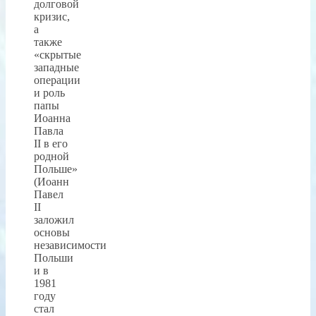
долговой
кризис,
а
также
«скрытые
западные
операции
и роль
папы
Иоанна
Павла
II в его
родной
Польше»
(Иоанн
Павел
II
заложил
основы
независимости
Польши
и в
1981
году
стал