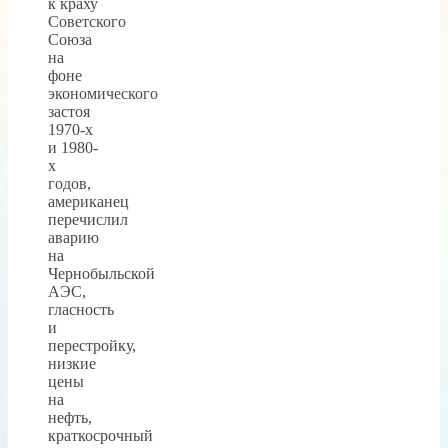
к краху
Советского
Союза
на
фоне
экономического
застоя
1970-х
и 1980-
х
годов,
американец
перечислил
аварию
на
Чернобыльской
АЭС,
гласность
и
перестройку,
низкие
цены
на
нефть,
краткосрочный