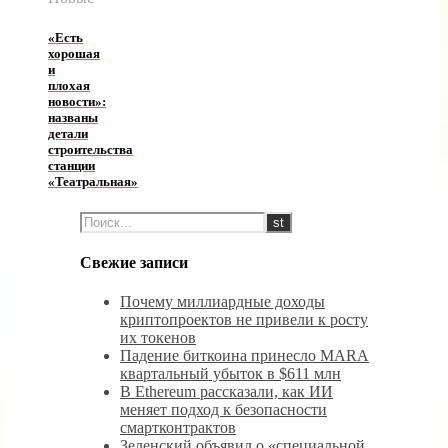
«Есть
хорошая
и
плохая
новости»:
названы
детали
строительства
станции
«Театральная»
Свежие записи
Почему миллиардные доходы
криптопроектов не привели к росту
их токенов
Падение биткоина принесло MARA
квартальный убыток в $611 млн
В Ethereum рассказали, как ИИ
меняет подход к безопасности
смартконтрактов
Зеленский объявил о «специальной