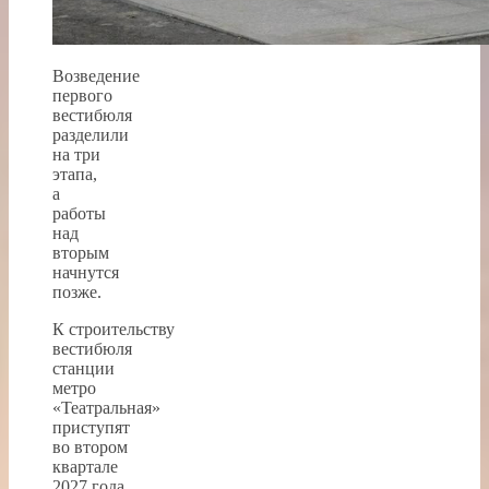
Возведение
первого
вестибюля
разделили
на три
этапа,
а
работы
над
вторым
начнутся
позже.
К строительству
вестибюля
станции
метро
«Театральная»
приступят
во втором
квартале
2027 года.