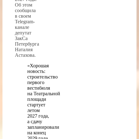
Об этом
сообщила
в своем
Telegram-
канале
депутат
ЗакСа
Петербурга
Наталия
Астахова.
«Хорошая
новость:
строительство
первого
вестибюля
на Театральной
площади
стартует
летом
2027 года,
а сдачу
запланировали
на конец
2029 года.