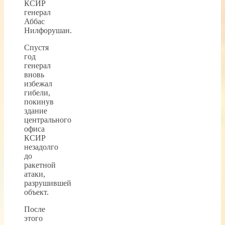
КСИР
генерал
Аббас
Нилфорушан.
Спустя
год
генерал
вновь
избежал
гибели,
покинув
здание
центрального
офиса
КСИР
незадолго
до
ракетной
атаки,
разрушившей
объект.
После
этого