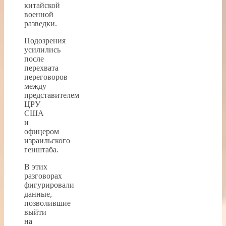
китайской
военной
разведки.
Подозрения
усилились
после
перехвата
переговоров
между
представителем
ЦРУ
США
и
офицером
израильского
генштаба.
В этих
разговорах
фигурировали
данные,
позволившие
выйти
на