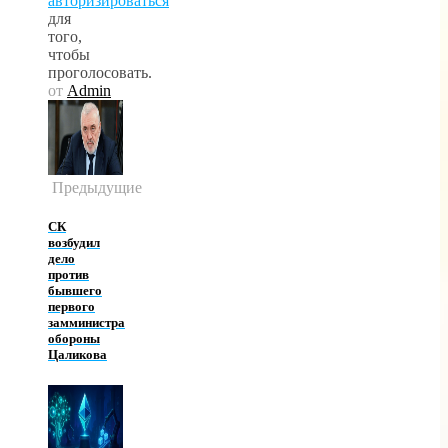
авторизироваться
для
того,
чтобы
проголосовать.
от
Admin
Предыдущие
СК
возбудил
дело
против
бывшего
первого
замминистра
обороны
Цаликова