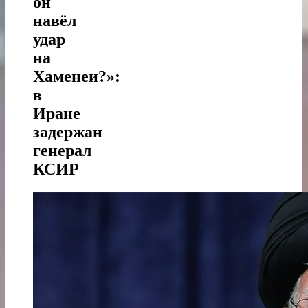
он
навёл
удар
на
Хаменеи?»:
в
Иране
задержан
генерал
КСИР