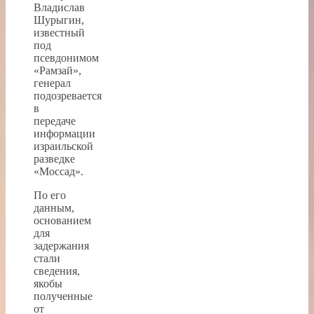
Владислав
Шурыгин,
известный
под
псевдонимом
«Рамзай»,
генерал
подозревается
в
передаче
информации
израильской
разведке
«Моссад».
По его
данным,
основанием
для
задержания
стали
сведения,
якобы
полученные
от