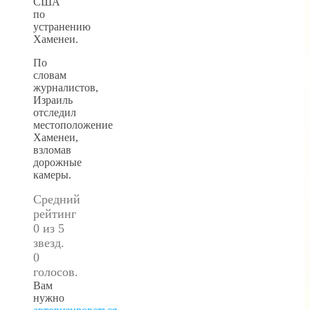
США
по
устранению
Хаменеи.
По
словам
журналистов,
Израиль
отследил
местоположение
Хаменеи,
взломав
дорожные
камеры.
Средний
рейтинг
0 из 5
звезд.
0
голосов.
Вам
нужно