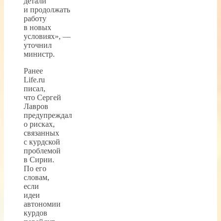
детали
и продолжать
работу
в новых
условиях», —
уточнил
министр.
Ранее
Life.ru
писал,
что Сергей
Лавров
предупреждал
о рисках,
связанных
с курдской
проблемой
в Сирии.
По его
словам,
если
идеи
автономии
курдов