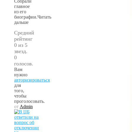
Собрали
главное
из его
биографии.Читать
дальше
Средний
рейтинг
0 из 5
звезд.
0
голосов.
Вам
нужно
авторизироваться
для
того,
чтобы
проголосовать.
от
Admin