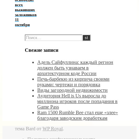
всех
выживших
заложников
11
октября
Свежие записи
Адель Сайфуллина: каждый регион
должен быть узнаваем в
архитектурном коде России
Печь-барбекю из кирпича своими
руками: чертежи и порядовка
Виды загородной недвижимости
Аудитория Hell is Us выросла до
миллиона игроков после попадания в
Game Pass
Ram 1500 Rumble Bee стал еще «злее»
благодаря заводским доработкам
тема Bard от
WP Royal
.