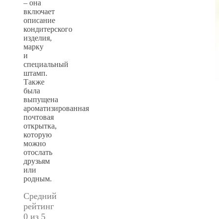
– она
включает
описание
кондитерского
изделия,
марку
и
специальный
штамп.
Также
была
выпущена
ароматизированная
почтовая
открытка,
которую
можно
отослать
друзьям
или
родным.
Средний
рейтинг
0 из 5