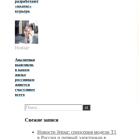
разработают
«кодекс»
курьера
Новые
Аналитики
выяснили,
в каком
жилье
россиянам
живется
счастливее
всего
Свежие записи
Новости Jetour: спецсерия модели T1
в России и первый электрокар в