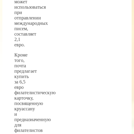
может
использоваться
при
отправлении
международных
писем,
составляет
2,1
евро.
Кроме
того,
почта
предлагает
купить
за 6,5
евро
филателистическую
карточку,
посвященную
круассану
и
предназначенную
для
филателистов