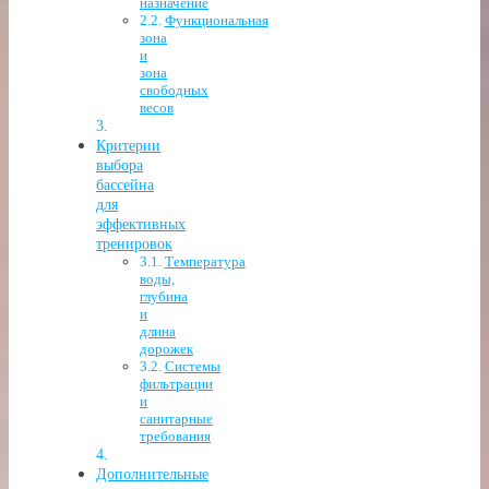
назначение
Функциональная
зона
и
зона
свободных
весов
Критерии
выбора
бассейна
для
эффективных
тренировок
Температура
воды,
глубина
и
длина
дорожек
Системы
фильтрации
и
санитарные
требования
Дополнительные