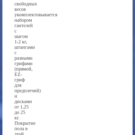
свободных
весов
укомплектовывается
набором
гантелей
с
шагом
1-2 кг,
штангами
с
разными
грифами
(прямой,
EZ-
гриф
для
предплечий)
и
дисками
от 1,25
до 25
кг.
Покрытие
пола в
этой