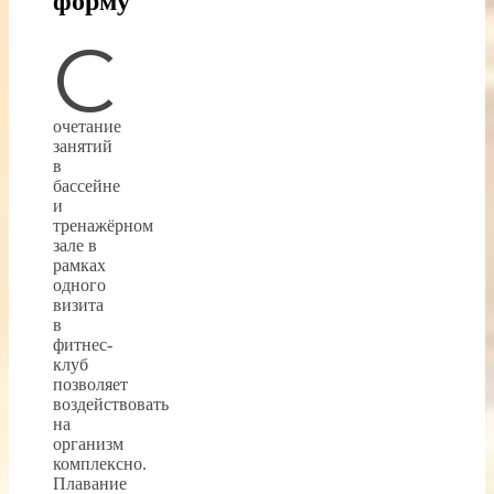
форму
С
очетание
занятий
в
бассейне
и
тренажёрном
зале в
рамках
одного
визита
в
фитнес-
клуб
позволяет
воздействовать
на
организм
комплексно.
Плавание