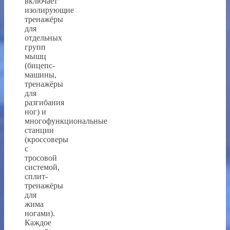
включает
изолирующие
тренажёры
для
отдельных
групп
мышц
(бицепс-
машины,
тренажёры
для
разгибания
ног) и
многофункциональные
станции
(кроссоверы
с
тросовой
системой,
сплит-
тренажёры
для
жима
ногами).
Каждое