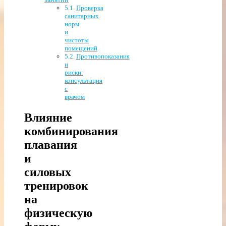
Проверка
санитарных
норм
и
чистоты
помещений
Противопоказания
и
риски:
консультация
с
врачом
Влияние
комбинирования
плавания
и
силовых
тренировок
на
физическую