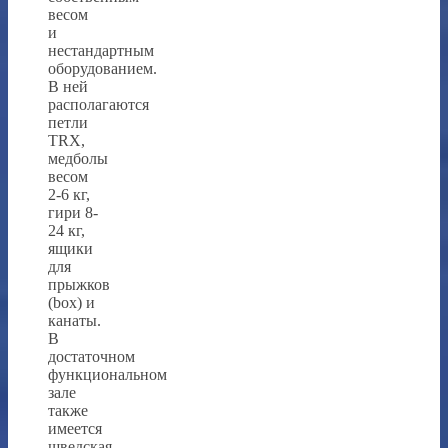
весом
и
нестандартным
оборудованием.
В ней
располагаются
петли
TRX,
медболы
весом
2-6 кг,
гири 8-
24 кг,
ящики
для
прыжков
(box) и
канаты.
В
достаточном
функциональном
зале
также
имеется
шведская