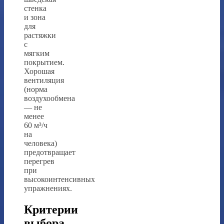
стенка
и зона
для
растяжки
с
мягким
покрытием.
Хорошая
вентиляция
(норма
воздухообмена
— не
менее
60 м³/ч
на
человека)
предотвращает
перегрев
при
высокоинтенсивных
упражнениях.
Критерии
выбора