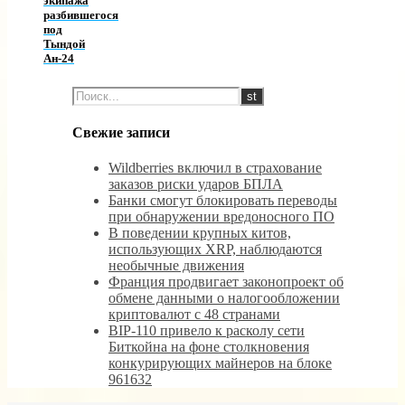
экипажа
разбившегося
под
Тындой
Ан-24
Свежие записи
Wildberries включил в страхование
заказов риски ударов БПЛА
Банки смогут блокировать переводы
при обнаружении вредоносного ПО
В поведении крупных китов,
использующих XRP, наблюдаются
необычные движения
Франция продвигает законопроект об
обмене данными о налогообложении
криптовалют с 48 странами
BIP-110 привело к расколу сети
Биткойна на фоне столкновения
конкурирующих майнеров на блоке
961632