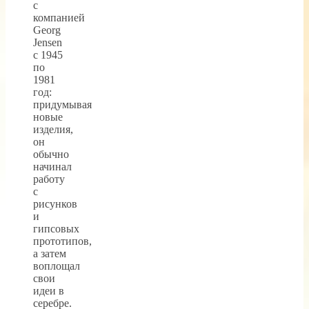
с
компанией
Georg
Jensen
с 1945
по
1981
год:
придумывая
новые
изделия,
он
обычно
начинал
работу
с
рисунков
и
гипсовых
прототипов,
а затем
воплощал
свои
идеи в
серебре.