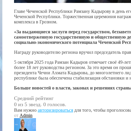
Главе Чеченской Республики Рамзану Кадырову в день ег
Чеченской Республики. Торжественная церемония награж
комплекса в Грозном.
«За выдающиеся заслуги перед государством, беззавет
самоотверженную государственную и общественную де
социально-экономического потенциала Чеченской Рес
Награду руководителю региона вручил председатель пра
5 октября 2025 года Рамзан Кадыров отмечает своё 49-ле
более 18 лет руководства регионом. За это время он прош
президента Чечни Ахмата Кадырова, до многолетнего лид
республике была обеспечена стабилизация обстановки и 
Больше новостей о власти, законах и решениях страны
Средний рейтинг
0 из 5 звезд. 0 голосов.
Вам нужно
авторизироваться
для того, чтобы проголосова
от
Admin