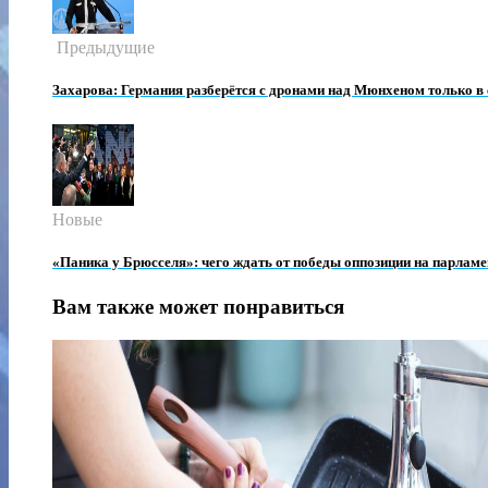
Предыдущие
Захарова: Германия разберётся с дронами над Мюнхеном только в
Новые
«Паника у Брюсселя»: чего ждать от победы оппозиции на парлам
Вам также может понравиться