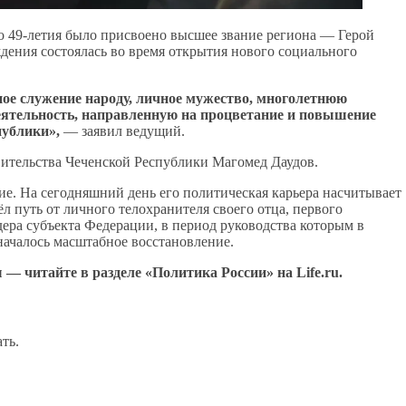
о 49-летия было присвоено высшее звание региона — Герой
дения состоялась во время открытия нового социального
ное служение народу, личное мужество, многолетнюю
ятельность, направленную на процветание и повышение
публики»,
— заявил ведущий.
вительства Чеченской Республики Магомед Даудов.
тие. На сегодняшний день его политическая карьера насчитывает
ёл путь от личного телохранителя своего отца, первого
ера субъекта Федерации, в период руководства которым в
началось масштабное восстановление.
 — читайте в разделе «Политика России» на Life.ru.
ть.