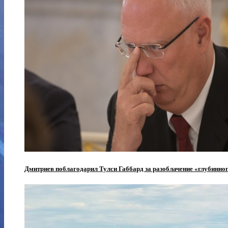
Дмитриев поблагодарил Тулси Габбард за разоблачение «глубинног