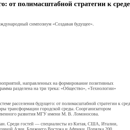
го: от полимасштабной стратегии к среде
еждународный симпозиум «Создавая будущее».
ероприятий, направленных на формирование позитивных
рамма разделена на три трека: «Общество», «Технологии»
стеме расселения будущего: от полимасштабной стратегии к сре
торы трансформации городской среды. Соорганизатором
твенного развития МГУ имени М. В. Ломоносова.
ран. Среди гостей — специалисты из Китая, США, Италии,
точной Азии, Ближнего Востока и Африки. Порядка 200