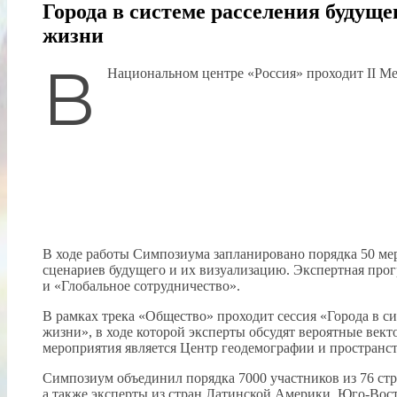
Города в системе расселения будуще
жизни
В
Национальном центре «Россия» проходит II М
В ходе работы Симпозиума запланировано порядка 50 м
сценариев будущего и их визуализацию. Экспертная прог
и «Глобальное сотрудничество».
В рамках трека «Общество» проходит сессия «Города в си
жизни», в ходе которой эксперты обсудят вероятные век
мероприятия является Центр геодемографии и пространс
Симпозиум объединил порядка 7000 участников из 76 ст
а также эксперты из стран Латинской Америки, Юго-Вос