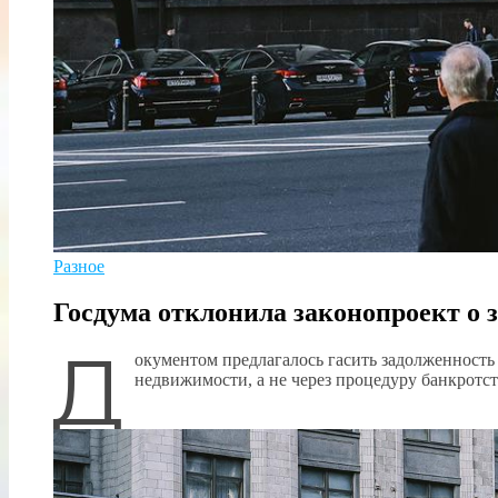
Разное
Госдума отклонила законопроект о 
Д
окументом предлагалось гасить задолженность
недвижимости, а не через процедуру банкрот