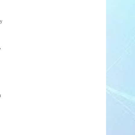
ту
ь
л