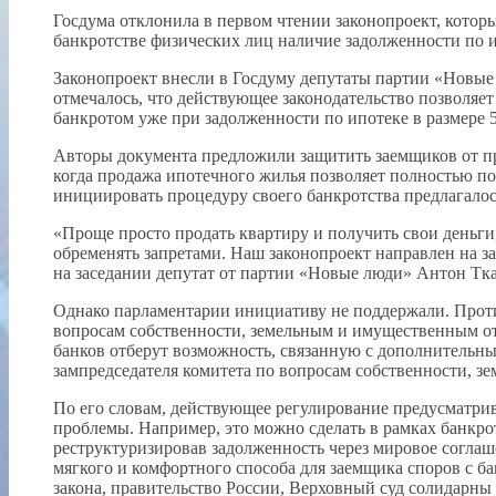
Госдума отклонила в первом чтении законопроект, котор
банкротстве физических лиц наличие задолженности по 
Законопроект внесли в Госдуму депутаты партии «Новые 
отмечалось, что действующее законодательство позволяет
банкротом уже при задолженности по ипотеке в размере 50
Авторы документа предложили защитить заемщиков от пр
когда продажа ипотечного жилья позволяет полностью п
инициировать процедуру своего банкротства предлагалос
«Проще просто продать квартиру и получить свои деньги
обременять запретами. Наш законопроект направлен на з
на заседании депутат от партии «Новые люди» Антон Тка
Однако парламентарии инициативу не поддержали. Прот
вопросам собственности, земельным и имущественным отн
банков отберут возможность, связанную с дополнительн
зампредседателя комитета по вопросам собственности,
По его словам, действующее регулирование предусматрива
проблемы. Например, это можно сделать в рамках банкро
реструктуризировав задолженность через мировое согла
мягкого и комфортного способа для заемщика споров с ба
закона, правительство России, Верховный суд солидарн