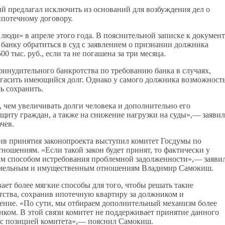
ый предлагал исключить из оснований для возбуждения дел о
ипотечному договору.
люди» в апреле этого года. В пояснительной записке к докумен
 банку обратиться в суд с заявлением о признании должника
0 тыс. руб., если та не погашена за три месяца.
инудительного банкротства по требованию банка в случаях,
огасить имеющийся долг. Однако у самого должника возможност
ь сохранить.
, чем увеличивать долги человека и дополнительно его
ащиту граждан, а также на снижение нагрузки на суды»,— заявил
чев.
ив принятия законопроекта выступил комитет Госдумы по
ошениям. «Если такой закон будет принят, то фактически у
ым способом истребования проблемной задолженности»,— заяви
 земельным и имущественным отношениям Владимир Самокиш.
ет более мягкие способы для того, чтобы решать такие
тства, сохранив ипотечную квартиру за должником и
шение. «По сути, мы отбираем дополнительный механизм более
нком. В этой связи комитет не поддерживает принятие данного
ы с позицией комитета»,— пояснил Самокиш.