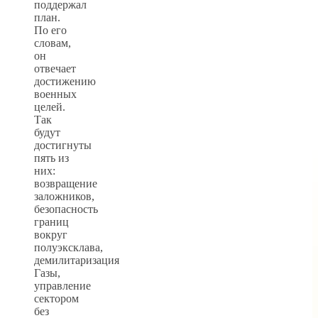
поддержал
план.
По его
словам,
он
отвечает
достижению
военных
целей.
Так
будут
достигнуты
пять из
них:
возвращение
заложников,
безопасность
границ
вокруг
полуэксклава,
демилитаризация
Газы,
управление
сектором
без