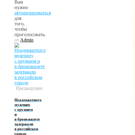
Вам
нужно
авторизироваться
для
того,
чтобы
проголосовать.
от
Admin
Предыдущие
Неадекватного
мужчину
с оружием
и
в бронежилете
задержали
в российском
городе