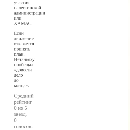
участия
палестинской
администрации
или
ХАМАС.
Если
движение
откажется
принять
план,
Нетаньяху
пообещал
«довести
дело
до
конца».
Средний
рейтинг
0 из 5
звезд.
0
голосов.