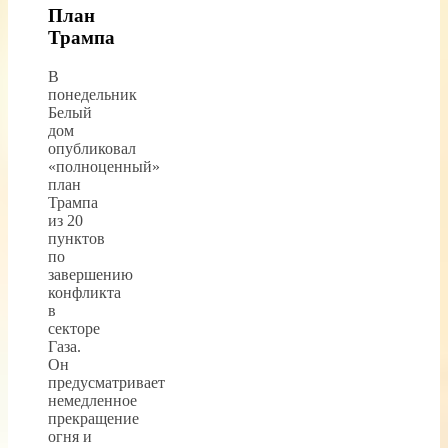
План
Трампа
В
понедельник
Белый
дом
опубликовал
«полноценный»
план
Трампа
из 20
пунктов
по
завершению
конфликта
в
секторе
Газа.
Он
предусматривает
немедленное
прекращение
огня и