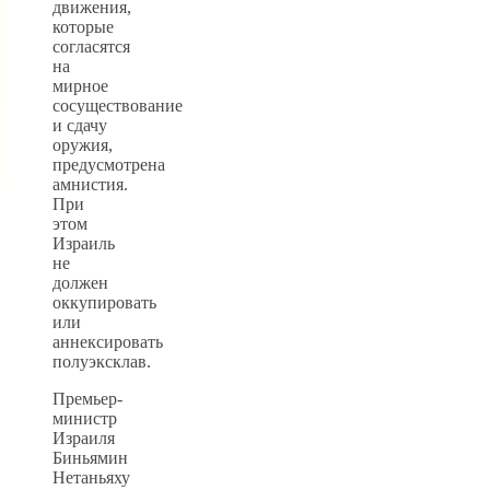
движения,
которые
согласятся
на
мирное
сосуществование
и сдачу
оружия,
предусмотрена
амнистия.
При
этом
Израиль
не
должен
оккупировать
или
аннексировать
полуэксклав.
Премьер-
министр
Израиля
Биньямин
Нетаньяху