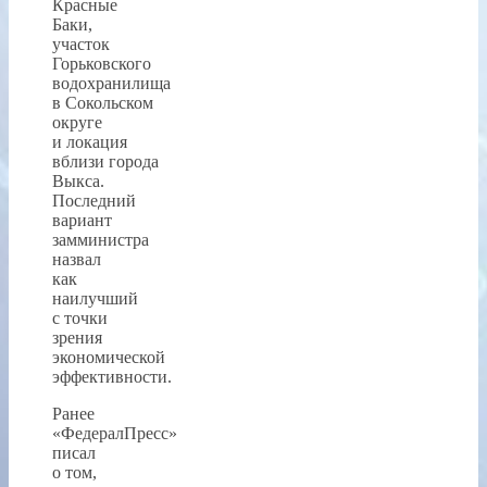
Красные
Баки,
участок
Горьковского
водохранилища
в Сокольском
округе
и локация
вблизи города
Выкса.
Последний
вариант
замминистра
назвал
как
наилучший
с точки
зрения
экономической
эффективности.
Ранее
«ФедералПресс»
писал
о том,