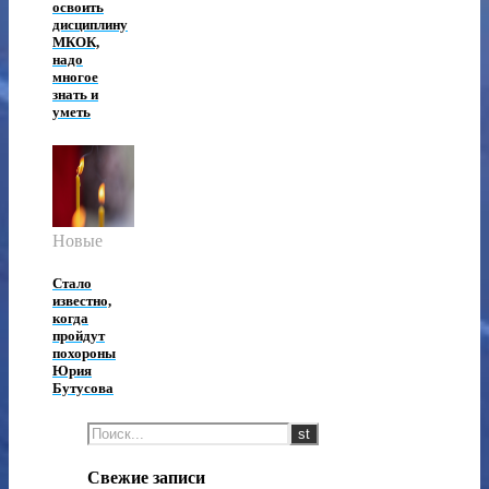
освоить
дисциплину
МКОК,
надо
многое
знать и
уметь
Новые
Стало
известно,
когда
пройдут
похороны
Юрия
Бутусова
Свежие записи