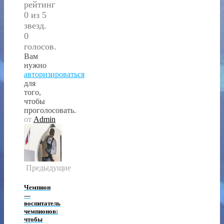
рейтинг
0 из 5
звезд.
0
голосов.
Вам
нужно
авторизироваться
для
того,
чтобы
проголосовать.
от
Admin
Предыдущие
Чемпион
—
воспитатель
чемпионов:
чтобы