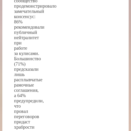
сообщество
продемонстрировало
замечательный
консенсус:
86%
рекомендовали
публичный
нейтралитет
при
работе
за кулисами.
Большинство
(71%)
предсказали
лишь
расплывчатые
рамочные
соглашения,
а 64%
предупредили,
что
провал
переговоров
придаст
храбрости