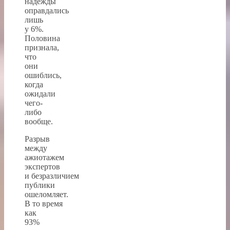
надежды
оправдались
лишь
у 6%.
Половина
признала,
что
они
ошиблись,
когда
ожидали
чего-
либо
вообще.
Разрыв
между
ажиотажем
экспертов
и безразличием
публики
ошеломляет.
В то время
как
93%