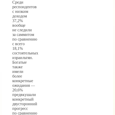
Среди
респондентов
с низким
доходом
37,2%
вообще
не следили
за саммитом
по сравнению
с всего
18,1%
состоятельных
израильтян.
Богатые
также
имели
более
конкретные
ожидания —
20,6%
предвкушали
конкретный
двусторонний
прогресс
по сравнению