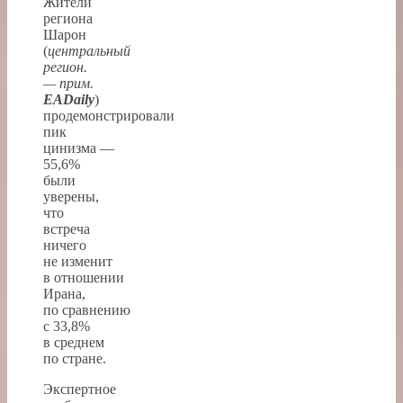
Жители
региона
Шарон
(
центральный
регион.
— прим.
EADaily
)
продемонстрировали
пик
цинизма —
55,6%
были
уверены,
что
встреча
ничего
не изменит
в отношении
Ирана,
по сравнению
с 33,8%
в среднем
по стране.
Экспертное