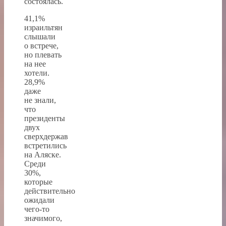
состоялась.
41,1%
израильтян
слышали
о встрече,
но плевать
на нее
хотели.
28,9%
даже
не знали,
что
президенты
двух
сверхдержав
встретились
на Аляске.
Среди
30%,
которые
действительно
ожидали
чего-то
значимого,