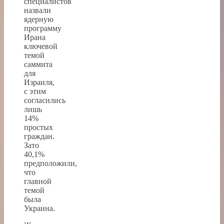
специалистов
назвали
ядерную
программу
Ирана
ключевой
темой
саммита
для
Израиля,
с этим
согласились
лишь
14%
простых
граждан.
Зато
40,1%
предположили,
что
главной
темой
была
Украина.