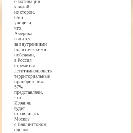
о мотивации
каждой
из сторон.
Они
увидели,
что
Америка
гонится
за внутренними
политическими
победами,
а Россия
стремится
легитимизировать
территориальные
приобретения.
57%
представляли,
что
Израиль
будет
стравливать
Москву
с Вашингтоном,
однако