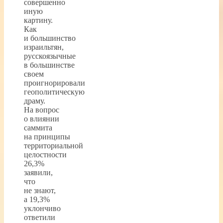
совершенно
иную
картину.
Как
и большинство
израильтян,
русскоязычные
в большинстве
своем
проигнорировали
геополитическую
драму.
На вопрос
о влиянии
саммита
на принципы
территориальной
целостности
26,3%
заявили,
что
не знают,
а 19,3%
уклончиво
ответили