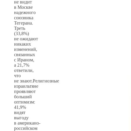
не видит
в Москве
надежного
союзника
Тегерана.
Треть
(33,8%)
не ожидают
никаких
изменений,
связанных
с Ираном,
а 21,7%
ответили,
что
не знают.Религиозные
израильтяне
проявляют
больший
оптимизм:
41,9%
видят
выгоду
в американо-
российском