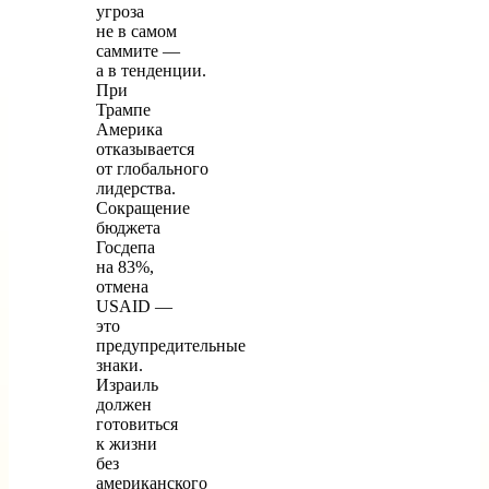
угроза
не в самом
саммите —
а в тенденции.
При
Трампе
Америка
отказывается
от глобального
лидерства.
Сокращение
бюджета
Госдепа
на 83%,
отмена
USAID —
это
предупредительные
знаки.
Израиль
должен
готовиться
к жизни
без
американского