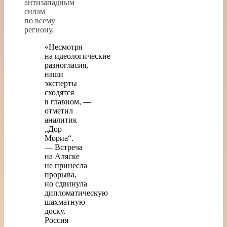
антизападным
силам
по всему
региону.
«Несмотря
на идеологические
разногласия,
наши
эксперты
сходятся
в главном, —
отметил
аналитик
„Дор
Мориа“.
— Встреча
на Аляске
не принесла
прорыва,
но сдвинула
дипломатическую
шахматную
доску.
Россия