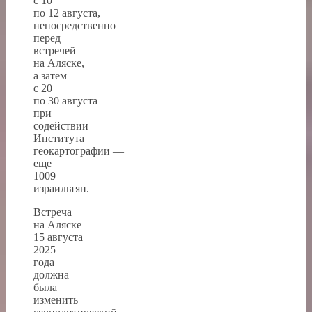
с 10
по 12 августа,
непосредственно
перед
встречей
на Аляске,
а затем
с 20
по 30 августа
при
содействии
Института
геокартографии —
еще
1009
израильтян.
Встреча
на Аляске
15 августа
2025
года
должна
была
изменить