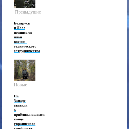
Предыдущие
Беларусь
и Лаос
подписали
план
военно-
технического
сотрудничества
Новые
На
Западе
заявили
о
приближающемся
конце
украинского
конфликта: