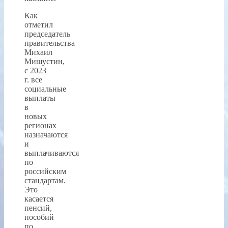
Как
отметил
председатель
правительства
Михаил
Мишустин,
с 2023
г. все
социальные
выплаты
в
новых
регионах
назначаются
и
выплачиваются
по
российским
стандартам.
Это
касается
пенсий,
пособий
по