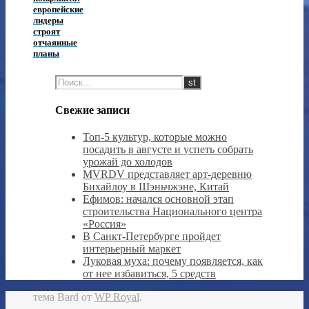
европейские
лидеры
строят
отчаянные
планы
Свежие записи
Топ-5 культур, которые можно
посадить в августе и успеть собрать
урожай до холодов
MVRDV представляет арт-деревню
Бихайлоу в Шэньчжэне, Китай
Ефимов: начался основной этап
строительства Национального центра
«Россия»
В Санкт-Петербурге пройдет
интерьерный маркет
Луковая муха: почему появляется, как
от нее избавиться, 5 средств
тема Bard от
WP Royal
.