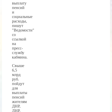
выплату
пенсий
и
социальные
расходы,
пишут
"Ведомости"
со
ссылкой
на
пресс-
службу
кабмина.
Свыше
6,5
млрд
руб.
пойдут
для
выплаты
пенсий
жителям
ДНР,
ЛНР,