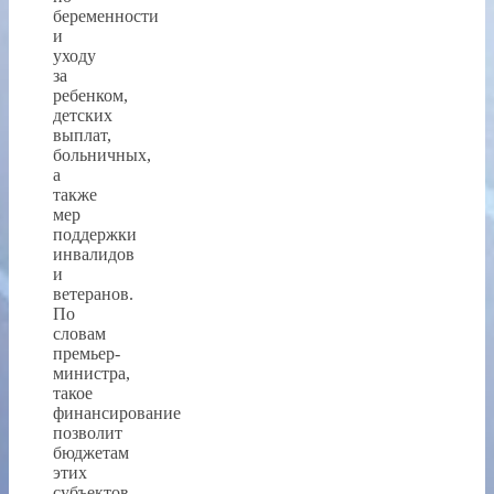
беременности
и
уходу
за
ребенком,
детских
выплат,
больничных,
а
также
мер
поддержки
инвалидов
и
ветеранов.
По
словам
премьер-
министра,
такое
финансирование
позволит
бюджетам
этих
субъектов