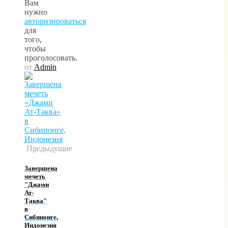
Вам
нужно
авторизироваться
для
того,
чтобы
проголосовать.
от
Admin
Предыдущие
Завершена
мечеть
"Джами
Ат-
Таква"
в
Сибинонге,
Индонезия