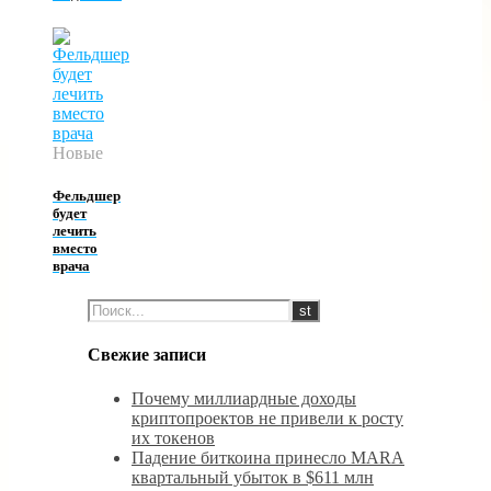
Новые
Фельдшер
будет
лечить
вместо
врача
Свежие записи
Почему миллиардные доходы
криптопроектов не привели к росту
их токенов
Падение биткоина принесло MARA
квартальный убыток в $611 млн