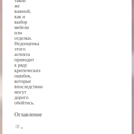
такой
же
важной,
как и
выбор
мебели
или
отделки.
Недооценка
этого
аспекта
приводит
к ряду
критических
ошибок,
которые
впоследствии
могут
дорого
обойтись.
Оглавление