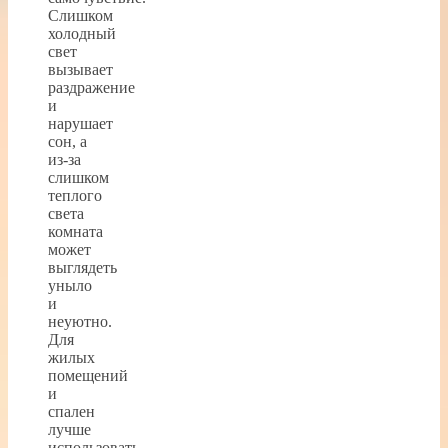
Слишком
холодный
свет
вызывает
раздражение
и
нарушает
сон, а
из-за
слишком
теплого
света
комната
может
выглядеть
уныло
и
неуютно.
Для
жилых
помещений
и
спален
лучше
использовать