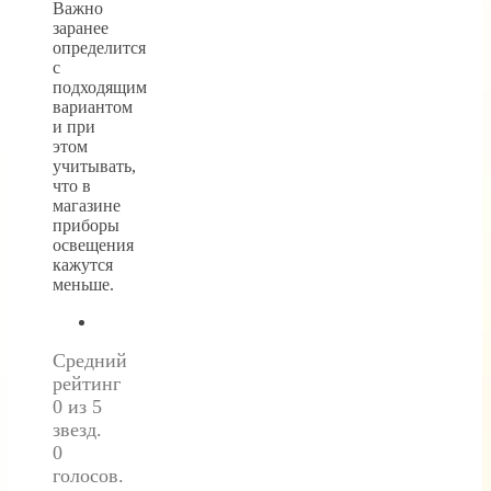
Важно
заранее
определится
с
подходящим
вариантом
и при
этом
учитывать,
что в
магазине
приборы
освещения
кажутся
меньше.
Средний
рейтинг
0 из 5
звезд.
0
голосов.