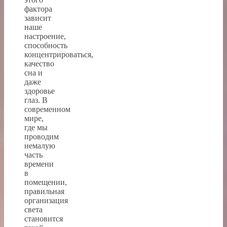
фактора
зависит
наше
настроение,
способность
концентрироваться,
качество
сна и
даже
здоровье
глаз. В
современном
мире,
где мы
проводим
немалую
часть
времени
в
помещении,
правильная
организация
света
становится