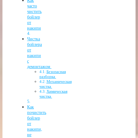
Как
часто
чистить
бойлер
от
накипи
Чистка
бойлера
от
накипи
с
демонтажом
Безопасная
разборка
Механическая
чистка
Химическая
чистка
Как
почистить
бойлер
от
накипи,
не