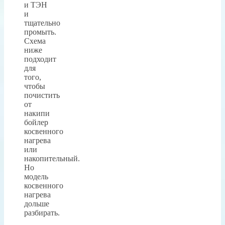
и ТЭН
и
тщательно
промыть.
Схема
ниже
подходит
для
того,
чтобы
почистить
от
накипи
бойлер
косвенного
нагрева
или
накопительный.
Но
модель
косвенного
нагрева
дольше
разбирать.