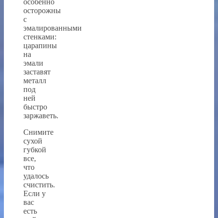
особенно
осторожны
с
эмалированными
стенками:
царапины
на
эмали
заставят
металл
под
ней
быстро
заржаветь.
Снимите
сухой
губкой
все,
что
удалось
счистить.
Если у
вас
есть