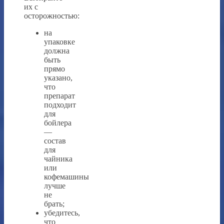
их с
осторожностью:
на
упаковке
должна
быть
прямо
указано,
что
препарат
подходит
для
бойлера
—
состав
для
чайника
или
кофемашины
лучше
не
брать;
убедитесь,
что