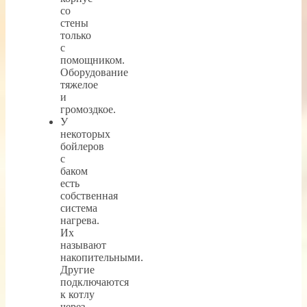
со
стены
только
с
помощником.
Оборудование
тяжелое
и
громоздкое.
У
некоторых
бойлеров
с
баком
есть
собственная
система
нагрева.
Их
называют
накопительными.
Другие
подключаются
к котлу
через