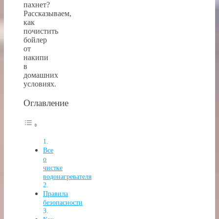
пахнет?
Рассказываем,
как
почистить
бойлер
от
накипи
в
домашних
условиях.
Оглавление
Все
о
чистке
водонагревателя
Правила
безопасности