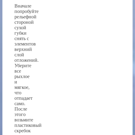
Вначале
попробуйте
рельефной
стороной
сухой
губки
снять с
элементов
верхний
слой
отложений.
Уберите
все
рыхлое
и
мягкое,
что
отпадает
само.
После
этого
возьмите
пластиковый
скребок