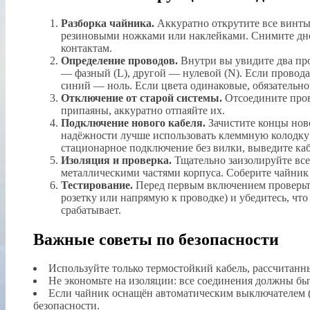
Разборка чайника.
Аккуратно открутите все винты
резиновыми ножками или наклейками. Снимите дно,
контактам.
Определение проводов.
Внутри вы увидите два про
— фазный (L), другой — нулевой (N). Если провода
синий — ноль. Если цвета одинаковые, обязательно
Отключение от старой системы.
Отсоедините пров
припаяны, аккуратно отпаяйте их.
Подключение нового кабеля.
Зачистите концы ново
надёжности лучше использовать клеммную колодку
стационарное подключение без вилки, выведите каб
Изоляция и проверка.
Тщательно заизолируйте все
металлическими частями корпуса. Соберите чайник 
Тестирование.
Перед первым включением проверьте
розетку или напрямую к проводке) и убедитесь, что
срабатывает.
Важные советы по безопасности
Используйте только термостойкий кабель, рассчитанн
Не экономьте на изоляции: все соединения должны бы
Если чайник оснащён автоматическим выключателем (т
безопасности.