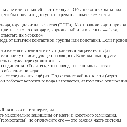
 на дне или в нижней части корпуса. Обычно они скрыты под
 чтобы получить доступ к нагревательному элементу и
вода, идущие от нагревателя (ТЭНа). Как правило, один провод
 цветные, то по стандарту коричневый или красный — фаза,
 отметьте их маркером.
ода от штатной контактной группы или подставки. Если провод
го кабеля и соедините их с проводами нагревателя. Для
 или пайку с последующей изоляцией. Если вы планируете
ель наружу через уплотнитель.
 соединения. Убедитесь, что провода не соприкасаются с
в обратном порядке.
 все соединения ещё раз. Подключите чайник к сети (через
 он работает корректно: вода нагревается, автоматика отключени
ый на высокие температуры.
ть максимально защищены от влаги и короткого замыкания.
ермостатом), не отключайте его — это важная часть системы