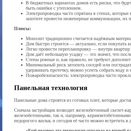
В бюджетных вариантах домов есть риски, что буде
быть ошибки с утеплением.
Электропроводка часто спрятана в стенах, которые 
захотите провести инженерные коммуникации, их пр
Плюсы:
Монолит традиционно считается надёжным материал
Дом быстро строится — актуально, если покупать кв
Легко провести перепланировку — внутри квартир 
Дом даёт небольшую усадку — это значит, что после
Стены ровные и, как правило, не требуют дополни
Минимальный риск затопить соседей или пострадат
удерживать протечку, можно успеть собрать воду и 
Пожаробезопасность: электропроводка часто прокла
Панельная технология
Панельные дома строятся из готовых плит, которые доста
Сначала застройщик возводит железобетонный скелет-карк
железобетонными, так и, например, керамзитобетонными.
недорогого жилья, и сегодня её часто можно встретить в
«Ещё недавно эта технология отходила на второй п