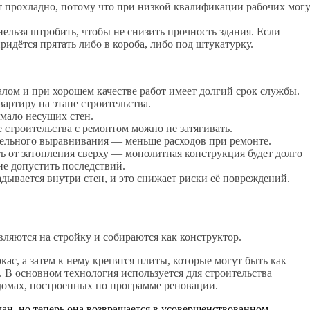
т прохладно, потому что при низкой квалификации рабочих мог
нельзя штробить, чтобы не снизить прочность здания. Если
идётся прятать либо в короба, либо под штукатурку.
ом и при хорошем качестве работ имеет долгий срок службы.
артиру на этапе строительства.
мало несущих стен.
 строительства с ремонтом можно не затягивать.
тельного выравнивания — меньше расходов при ремонте.
ь от затопления сверху — монолитная конструкция будет долго
не допустить последствий.
дывается внутри стен, и это снижает риски её повреждений.
вляются на стройку и собираются как конструктор.
ас, а затем к нему крепятся плиты, которые могут быть как
 В основном технология используется для строительства
 домах, построенных по программе реновации.
лан, но теперь она возвращается в усовершенствованном