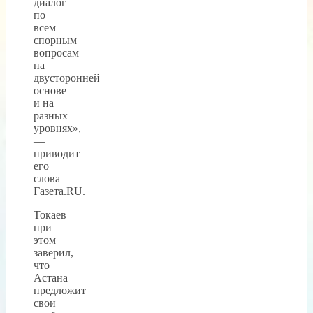
диалог
по
всем
спорным
вопросам
на
двусторонней
основе
и на
разных
уровнях»,
—
приводит
его
слова
Газета.RU.
Токаев
при
этом
заверил,
что
Астана
предложит
свои