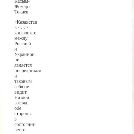
Касым-
Жомарт
Токаев.
«Казахстан
в <…>
конфликте
между
Россией
и
Украиной
не
является
посредником
и
таковым
себя не
видит.
На мой
взгляд,
обе
стороны
в
состоянии
вести