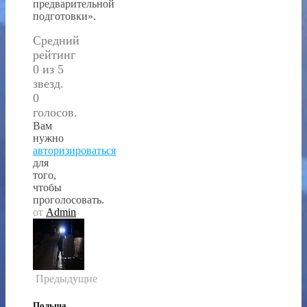
предварительной
подготовки».
Средний
рейтинг
0 из 5
звезд.
0
голосов.
Вам
нужно
авторизироваться
для
того,
чтобы
проголосовать.
от
Admin
Предыдущие
Польша