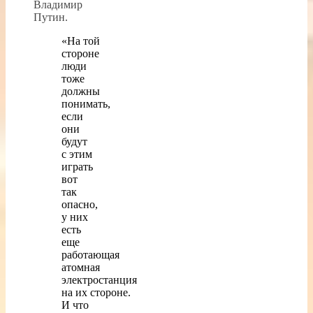
Владимир
Путин.
«На той
стороне
люди
тоже
должны
понимать,
если
они
будут
с этим
играть
вот
так
опасно,
у них
есть
еще
работающая
атомная
электростанция
на их стороне.
И что