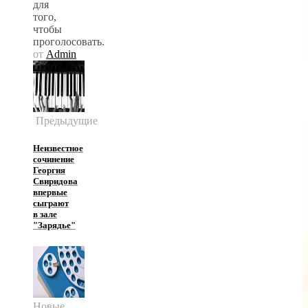
для
того,
чтобы
проголосовать.
от
Admin
Предыдущие
Неизвестное
сочинение
Георгия
Свиридова
впервые
сыграют
в зале
"Зарядье"
Новые