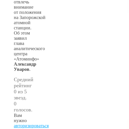
отвлечь
внимание
от положения
на Запорожской
атомной
станции.
Об этом
заявил
глава
аналитического
центра
«Атоминфо»
Александр
Уваров
.
Средний
рейтинг
0 из 5
звезд.
0
голосов.
Вам
нужно
авторизироваться