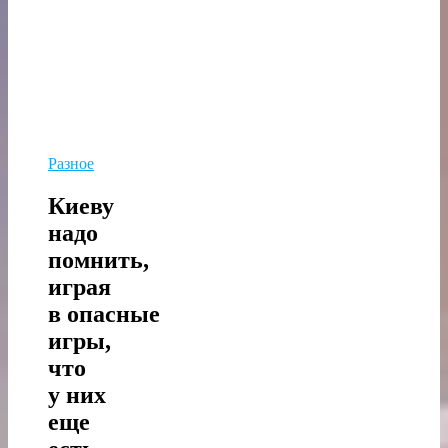
Разное
Киеву
надо
помнить,
играя
в опасные
игры,
что
у них
еще