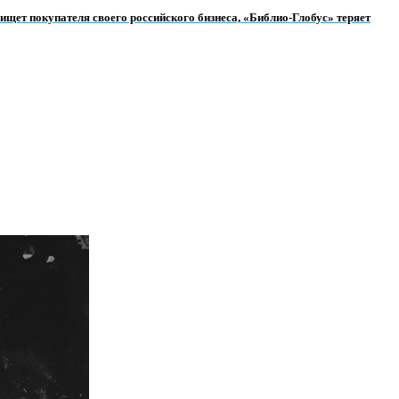
 ищет покупателя своего российского бизнеса, «Библио-Глобус» теряет