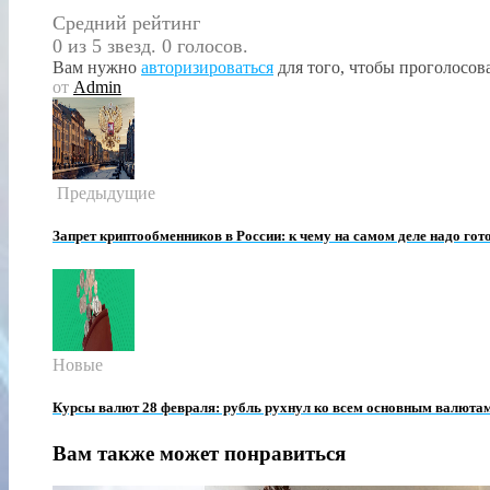
Средний рейтинг
0 из 5 звезд. 0 голосов.
Вам нужно
авторизироваться
для того, чтобы проголосова
от
Admin
Предыдущие
Запрет криптообменников в России: к чему на самом деле надо гот
Новые
Курсы валют 28 февраля: рубль рухнул ко всем основным валюта
Вам также может понравиться