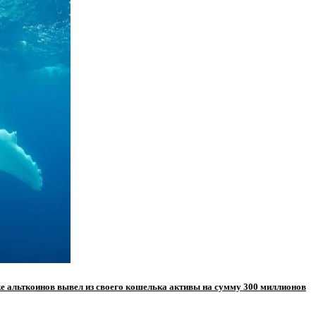
ке альткоинов вывел из своего кошелька активы на сумму 300 миллионов