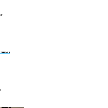
ть.
овиться
м