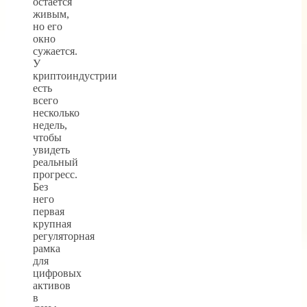
остается
живым,
но его
окно
сужается.
У
криптоиндустрии
есть
всего
несколько
недель,
чтобы
увидеть
реальный
прогресс.
Без
него
первая
крупная
регуляторная
рамка
для
цифровых
активов
в