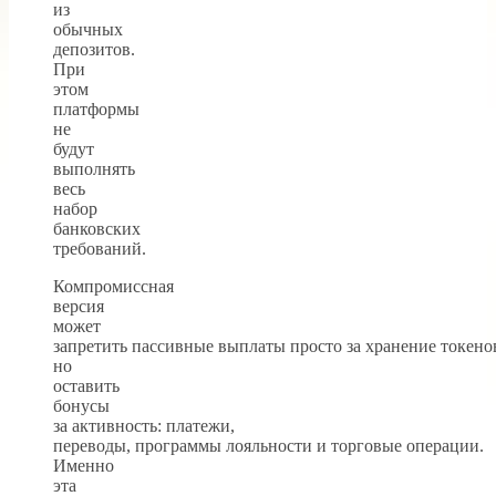
из
обычных
депозитов.
При
этом
платформы
не
будут
выполнять
весь
набор
банковских
требований.
Компромиссная
версия
может
запретить пассивные выплаты просто за хранение токено
но
оставить
бонусы
за активность: платежи,
переводы, программы лояльности и торговые операции.
Именно
эта