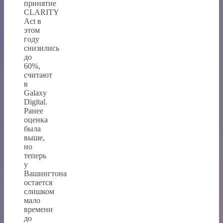
принятие
CLARITY
Act в
этом
году
снизились
до
60%,
считают
в
Galaxy
Digital.
Ранее
оценка
была
выше,
но
теперь
у
Вашингтона
остается
слишком
мало
времени
до