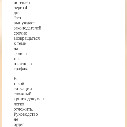
истекает
через 4
дня.
Это
вынуждает
законодателей
срочно
возвращаться
к теме
на
фоне и
так
плотного
графика.
В
такой
ситуации
сложный
криптодокумент
легко
отложить.
Руководство
не
будет