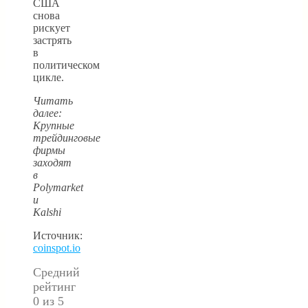
США
снова
рискует
застрять
в
политическом
цикле.
Читать
далее:
Крупные
трейдинговые
фирмы
заходят
в
Polymarket
и
Kalshi
Источник:
coinspot.io
Средний
рейтинг
0 из 5