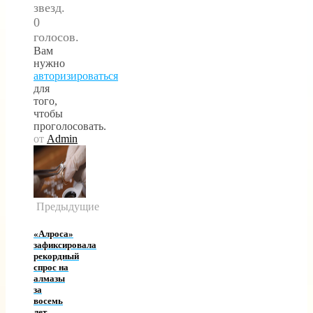
звезд.
0
голосов.
Вам
нужно
авторизироваться
для
того,
чтобы
проголосовать.
от
Admin
Предыдущие
«Алроса»
зафиксировала
рекордный
спрос на
алмазы
за
восемь
лет