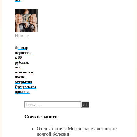
Новые
Доллар
вернется
к 80
рублям:
что
изменится
после
открытия
Ормузского
пролива
Свежие записи
Отец Лионеля Месси скончался после
долгой болезни