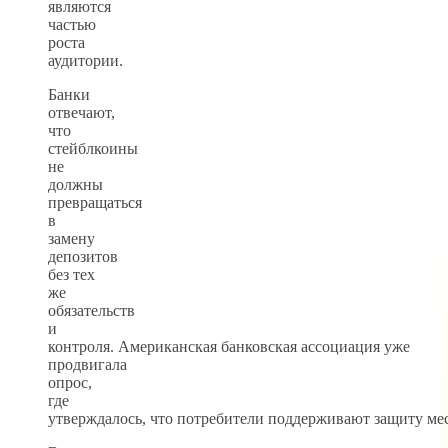
являются
частью
роста
аудитории.
Банки
отвечают,
что
стейблкоины
не
должны
превращаться
в
замену
депозитов
без тех
же
обязательств
и
контроля. Американская банковская ассоциация уже
продвигала
опрос,
где
утверждалось, что потребители поддерживают защиту м