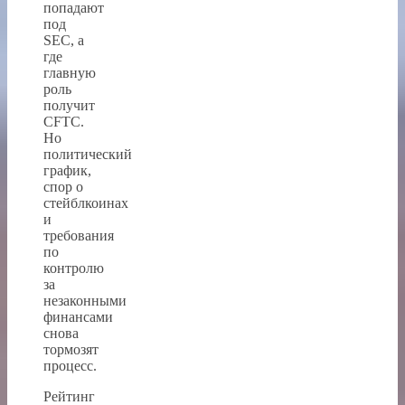
попадают
под
SEC, а
где
главную
роль
получит
CFTC.
Но
политический
график,
спор о
стейблкоинах
и
требования
по
контролю
за
незаконными
финансами
снова
тормозят
процесс.
Рейтинг