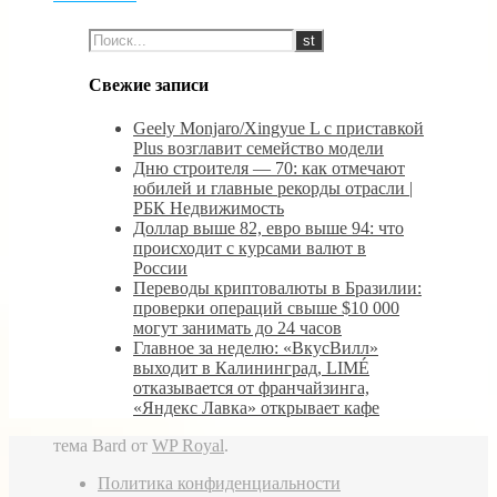
Свежие записи
Geely Monjaro/Xingyue L с приставкой
Plus возглавит семейство модели
Дню строителя — 70: как отмечают
юбилей и главные рекорды отрасли |
РБК Недвижимость
Доллар выше 82, евро выше 94: что
происходит с курсами валют в
России
Переводы криптовалюты в Бразилии:
проверки операций свыше $10 000
могут занимать до 24 часов
Главное за неделю: «ВкусВилл»
выходит в Калининград, LIMÉ
отказывается от франчайзинга,
«Яндекс Лавка» открывает кафе
тема Bard от
WP Royal
.
Политика конфиденциальности