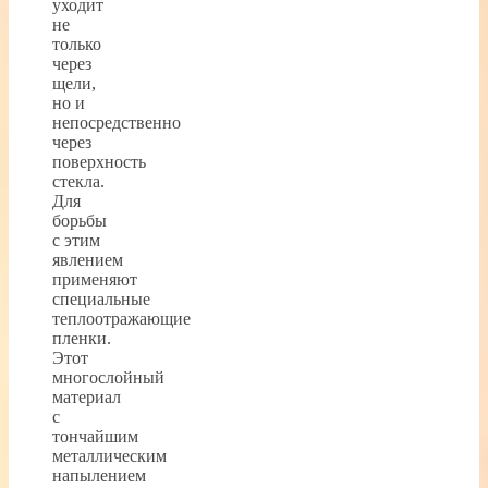
уходит
не
только
через
щели,
но и
непосредственно
через
поверхность
стекла.
Для
борьбы
с этим
явлением
применяют
специальные
теплоотражающие
пленки.
Этот
многослойный
материал
с
тончайшим
металлическим
напылением