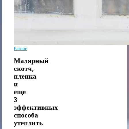
Разное
Малярный
скотч,
пленка
и
еще
3
эффективных
способа
утеплить