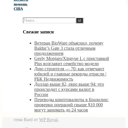
помощь
США
Свежие записи
Ветеран BioWare объяснил, почему
Baldur’s Gate 3 стала отличным
продолжением
Geely Monjaro/Xingyue L с приставкой
Plus возглавит семейство модели
Дню строителя — 70: как отмечают
юбилей и главные рекорды отрасли |
РБК Недвижимость
Доллар выше 82, евро выше 94: что
происходит с курсами валют в
России
Переводы криптовалюты в Бразилии:
проверки операций свыше $10 000
могут занимать до 24 часов
тема Bard от
WP Royal
.