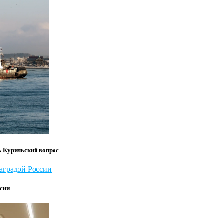
ь Курильский вопрос
сии