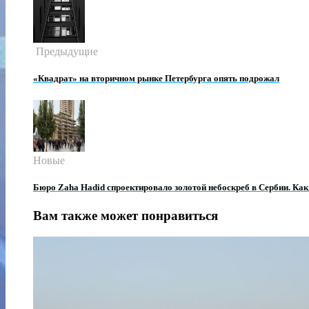
Предыдущие
«Квадрат» на вторичном рынке Петербурга опять подрожал
Новые
Бюро Zaha Hadid спроектировало золотой небоскреб в Сербии. Как
Вам также может понравиться