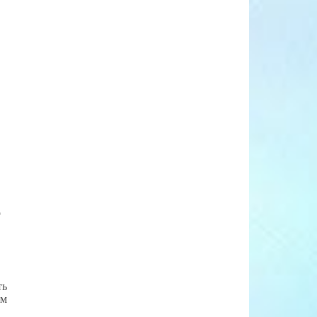
о
ть
ам