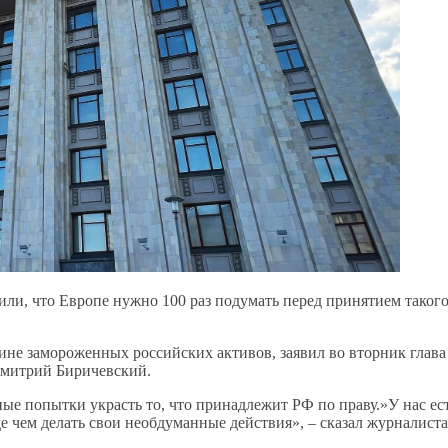
ли, что Европе нужно 100 раз подумать перед принятием таког
аине замороженных российских активов, заявил во вторник глава
Дмитрий Биричевский.
ные попытки украсть то, что принадлежит РФ по праву.»У нас ес
де чем делать свои необдуманные действия», – сказал журналист