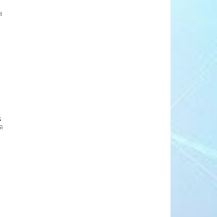
а
х
а