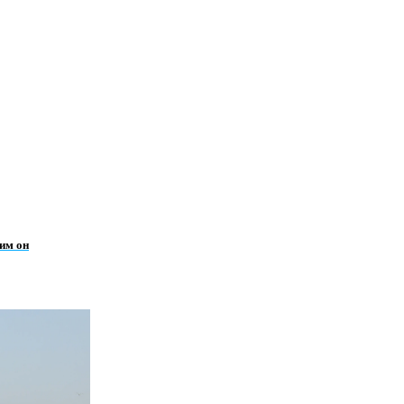
им он