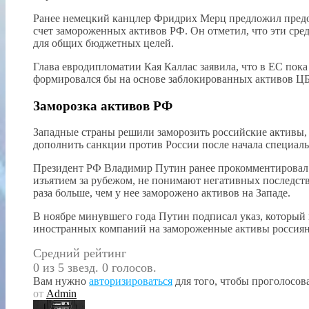
Ранее немецкий канцлер Фридрих Мерц предложил предос
счет замороженных активов РФ. Он отметил, что эти сре
для общих бюджетных целей.
Глава евродипломатии Кая Каллас заявила, что в ЕС пока
формировался бы на основе заблокированных активов ЦБ 
Заморозка активов РФ
Западные страны решили заморозить российские активы, 
дополнить санкции против России после начала специал
Президент РФ Владимир Путин ранее прокомментировал з
изъятием за рубежом, не понимают негативных последствий
раза больше, чем у нее заморожено активов на Западе.
В ноябре минувшего года Путин подписал указ, который 
иностранных компаний на замороженные активы россиян
Средний рейтинг
0 из 5 звезд. 0 голосов.
Вам нужно
авторизироваться
для того, чтобы проголосова
от
Admin