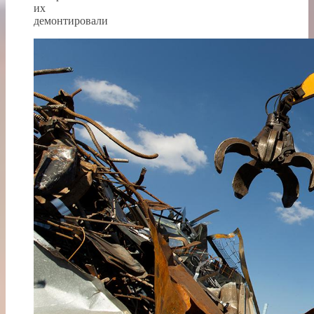
их
демонтировали