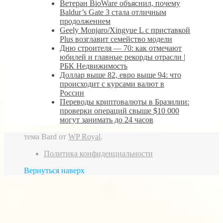
Ветеран BioWare объяснил, почему
Baldur’s Gate 3 стала отличным
продолжением
Geely Monjaro/Xingyue L с приставкой
Plus возглавит семейство модели
Дню строителя — 70: как отмечают
юбилей и главные рекорды отрасли |
РБК Недвижимость
Доллар выше 82, евро выше 94: что
происходит с курсами валют в
России
Переводы криптовалюты в Бразилии:
проверки операций свыше $10 000
могут занимать до 24 часов
тема Bard от
WP Royal
.
Политика конфиденциальности
Вернуться наверх