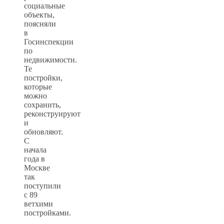
социальные
объекты,
поясняли
в
Госинспекции
по
недвижимости.
Те
постройки,
которые
можно
сохранить,
реконструируют
и
обновляют.
С
начала
года в
Москве
так
поступили
с 89
ветхими
постройками.