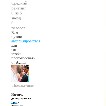
Средний
рейтинг
0 из 5
звезд.
0
голосов.
Вам
нужно
авторизироваться
для
того,
чтобы
проголосовать.
от
Admin
Предыдущие
Израиль
депортировал
Грету
Тунберг