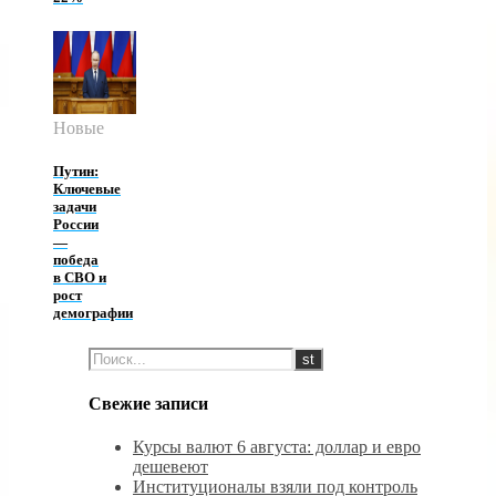
Новые
Путин:
Ключевые
задачи
России
—
победа
в СВО и
рост
демографии
Свежие записи
Курсы валют 6 августа: доллар и евро
дешевеют
Институционалы взяли под контроль