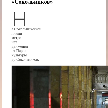
«Сокольников»
Н
а Сокольнической
линии
метро
нет
движения
от Парка
культуры
до Сокольников.