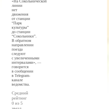
«На Сокольнической
линии
нет
движения
от станции
“Парк
культуры”
до станции
“Сокольники”.
В обратном
направлении
поезда
следуют
с увеличенными
интервалами», —
говорится
в сообщении
в Telegram-
канале
ведомства.
Средний
рейтинг
0 из 5
звезд.