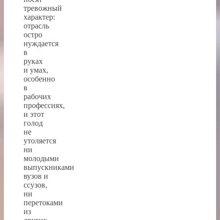
тревожный
характер:
отрасль
остро
нуждается
в
руках
и умах,
особенно
в
рабочих
профессиях,
и этот
голод
не
утоляется
ни
молодыми
выпускниками
вузов и
ссузов,
ни
перетоками
из