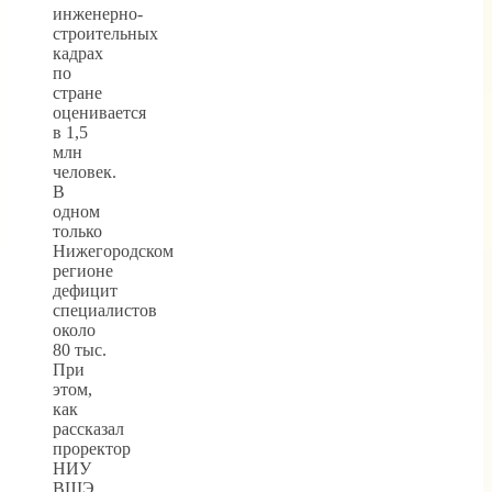
инженерно-
строительных
кадрах
по
стране
оценивается
в 1,5
млн
человек.
В
одном
только
Нижегородском
регионе
дефицит
специалистов
около
80 тыс.
При
этом,
как
рассказал
проректор
НИУ
ВШЭ