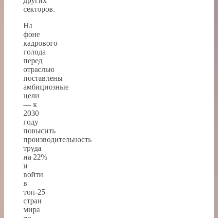
других
секторов.
На
фоне
кадрового
голода
перед
отраслью
поставлены
амбициозные
цели
— к
2030
году
повысить
производительность
труда
на 22%
и
войти
в
топ-25
стран
мира