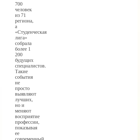
700
человек
из 71
региона,
а
«Студенческая
лига»
собрала
более 1
200
будущих
специалистов.
Такие
события
не
просто
выявляют
лучших,
но и
меняют
восприятие
профессии,
показывая
ее
современный,