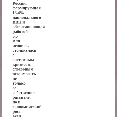
России,
формирующая
13,4%
национального
ВВП и
обеспечивающая
работой
6,5
млн
человек,
столкнулась
с
системным
кризисом,
способным
затормозить
не
только
ее
собственное
развитие,
но и
экономический
рост
всей