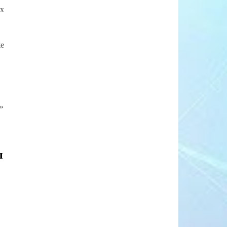
ах
.
же
»
.
ы