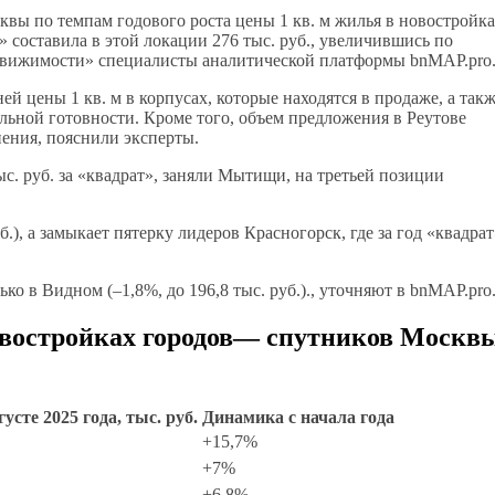
вы по темпам годового роста цены 1 кв. м жилья в новостройк
а» составила в этой локации 276 тыс. руб., увеличившись по
едвижимости» специалисты аналитической платформы bnMAP.pro
й цены 1 кв. м в корпусах, которые находятся в продаже, а так
ьной готовности. Кроме того, объем предложения в Реутове
нения, пояснили эксперты.
тыс. руб. за «квадрат», заняли Мытищи, на третьей позиции
.), а замыкает пятерку лидеров Красногорск, где за год «квадрат
о в Видном (–1,8%, до 196,8 тыс. руб.)., уточняют в bnMAP.pro
новостройках городов— спутников Москв
усте 2025 года, тыс. руб.
Динамика с начала года
+15,7%
+7%
+6,8%