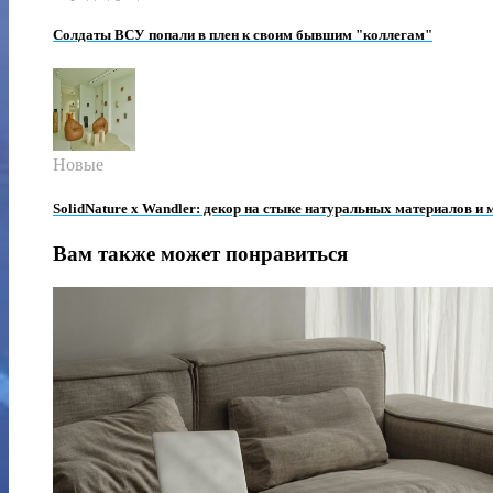
Солдаты ВСУ попали в плен к своим бывшим "коллегам"
Новые
SolidNature х Wandler: декор на стыке натуральных материалов и
Вам также может понравиться