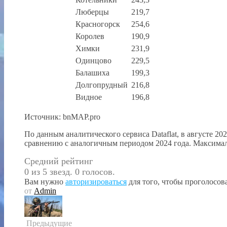
Люберцы
219,7
Красногорск
254,6
Королев
190,9
Химки
231,9
Одинцово
229,5
Балашиха
199,3
Долгопрудный
216,8
Видное
196,8
Источник: bnMAP.pro
По данным аналитического сервиса Dataflat, в августе 20
сравнению с аналогичным периодом 2024 года. Максимал
Средний рейтинг
0 из 5 звезд. 0 голосов.
Вам нужно
авторизироваться
для того, чтобы проголосова
от
Admin
Предыдущие