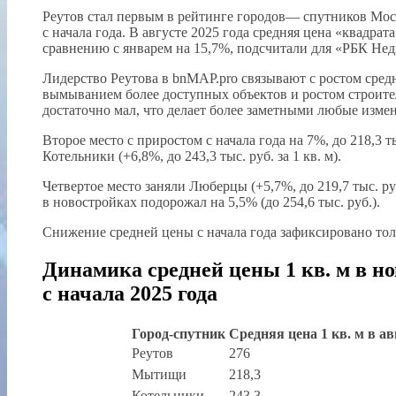
Реутов стал первым в рейтинге городов— спутников Моск
с начала года. В августе 2025 года средняя цена «квадрат
сравнению с январем на 15,7%, подсчитали для «РБК Н
Лидерство Реутова в bnMAP.pro связывают с ростом средне
вымыванием более доступных объектов и ростом строител
достаточно мал, что делает более заметными любые изме
Второе место с приростом с начала года на 7%, до 218,3 
Котельники (+6,8%, до 243,3 тыс. руб. за 1 кв. м).
Четвертое место заняли Люберцы (+5,7%, до 219,7 тыс. руб
в новостройках подорожал на 5,5% (до 254,6 тыс. руб.).
Снижение средней цены с начала года зафиксировано тольк
Динамика средней цены 1 кв. м в 
с начала 2025 года
Город-спутник
Средняя цена 1 кв. м в авг
Реутов
276
Мытищи
218,3
Котельники
243,3