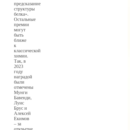
предсказание
структуры
белка».
Остальные
премии
могут
быть
ближе
к
классической
химии.
Так, в
2023
году
наградой
были
отмечены
Мунги
Бавенди,
Луис
Брус и
Алексей
Екимов
– за
открытие