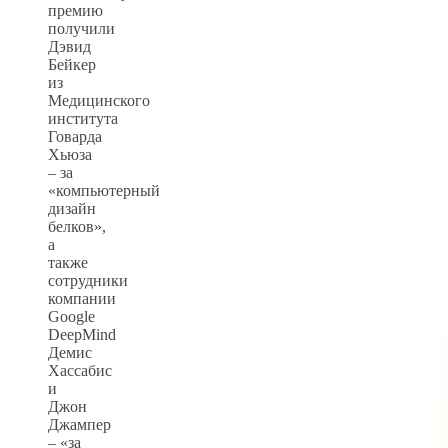
премию
получили
Дэвид
Бейкер
из
Медицинского
института
Говарда
Хьюза
– за
«компьютерный
дизайн
белков»,
а
также
сотрудники
компании
Google
DeepMind
Демис
Хассабис
и
Джон
Джампер
– «за