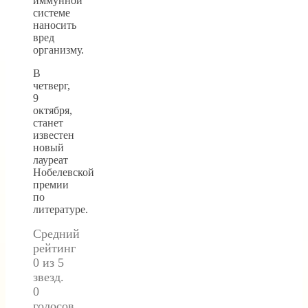
иммунной
системе
наносить
вред
организму.
В
четверг,
9
октября,
станет
известен
новый
лауреат
Нобелевской
премии
по
литературе.
Средний
рейтинг
0 из 5
звезд.
0
голосов.