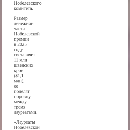
Нобелевского
комитета.
Размер
денежной
части
Нобелевской
премии
в 2025
году
составляет
11 млн
шведских
крон
($1,1
млн),
ее
поделят
поровну
между
тремя
лауреатами.
«Лауреаты
Нобелевской