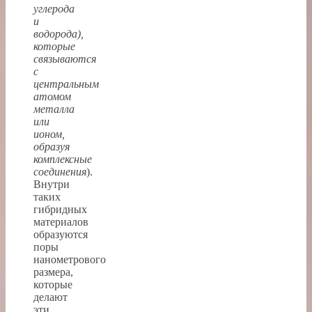
углерода
и
водорода),
которые
связываются
с
центральным
атомом
металла
или
ионом,
образуя
комплексные
соединения
).
Внутри
таких
гибридных
материалов
образуются
поры
нанометрового
размера,
которые
делают
эти