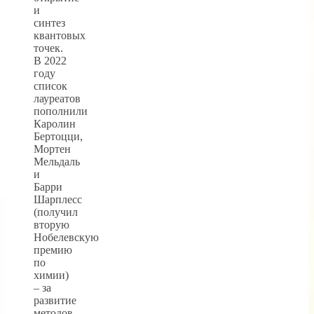
и
синтез
квантовых
точек.
В 2022
году
список
лауреатов
пополнили
Каролин
Бертоцци,
Мортен
Мельдаль
и
Барри
Шарплесс
(получил
вторую
Нобелевскую
премию
по
химии)
– за
развитие
методов