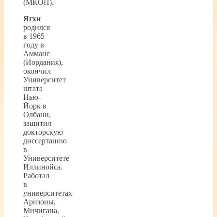
(МКОП).
Ягхи
родился
в 1965
году в
Аммане
(Иордания),
окончил
Университет
штата
Нью-
Йорк в
Олбани,
защитил
докторскую
диссертацию
в
Университете
Иллинойса.
Работал
в
университетах
Аризоны,
Мичигана,