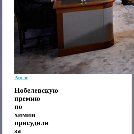
Разное
Нобелевскую
премию
по
химии
присудили
за