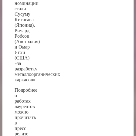
номинации
стали
Сусуму
Китагава
(Япония),
Ричард
Робсон
(Австралия)
и Омар
Ягхи
(США)
«за
разработку
металлоорганических
каркасов».
Подробнее
о
работах
лауреатов
можно
прочитать
в
пресс-
релизе