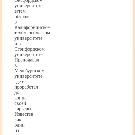
Оксфордском
университете,
затем
обучался
в
Калифорнийском
технологическом
университете
и в
Стэнфордском
университете.
Преподавал
в
Мельбурнском
университете,
где и
проработал
до
конца
своей
карьеры.
Известен
как
один
из