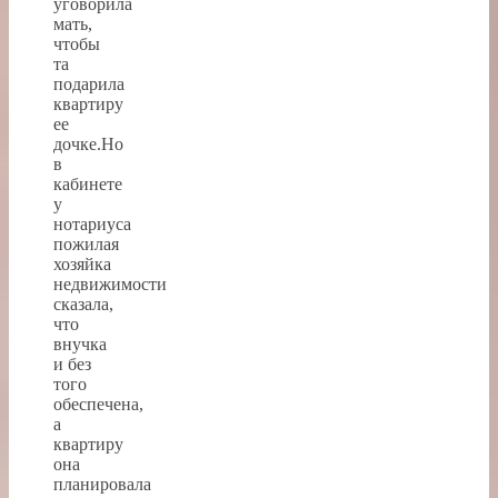
уговорила
мать,
чтобы
та
подарила
квартиру
ее
дочке.Но
в
кабинете
у
нотариуса
пожилая
хозяйка
недвижимости
сказала,
что
внучка
и без
того
обеспечена,
а
квартиру
она
планировала