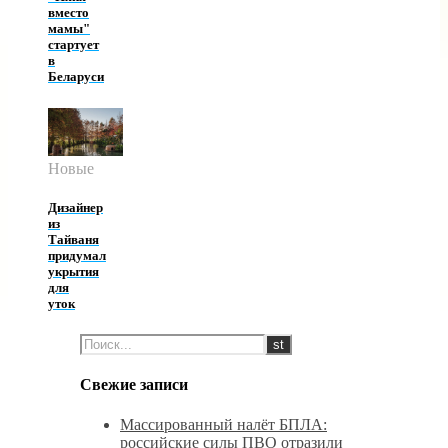
вместо
мамы"
стартует
в
Беларуси
Новые
Дизайнер
из
Тайваня
придумал
укрытия
для
уток
Свежие записи
Массированный налёт БПЛА:
российские силы ПВО отразили