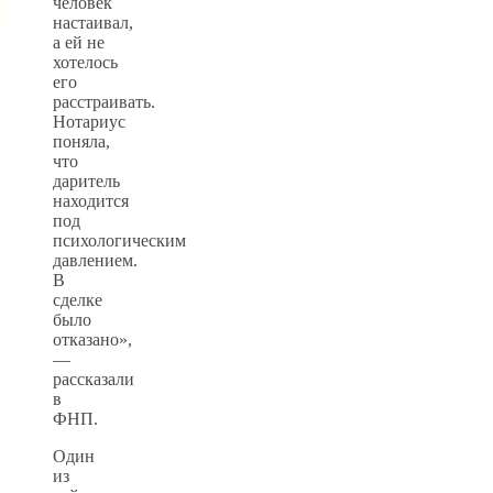
человек
настаивал,
а ей не
хотелось
его
расстраивать.
Нотариус
поняла,
что
даритель
находится
под
психологическим
давлением.
В
сделке
было
отказано»,
—
рассказали
в
ФНП.
Один
из