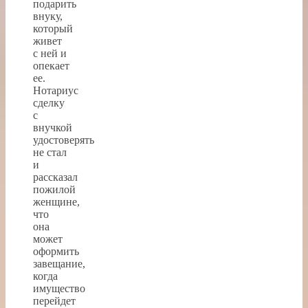
подарить
внуку,
который
живет
с ней и
опекает
ее.
Нотариус
сделку
с
внучкой
удостоверять
не стал
и
рассказал
пожилой
женщине,
что
она
может
оформить
завещание,
когда
имущество
перейдет