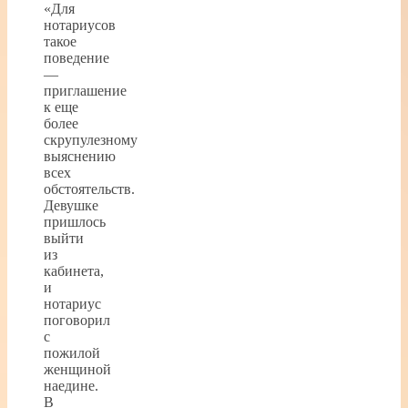
«Для
нотариусов
такое
поведение
—
приглашение
к еще
более
скрупулезному
выяснению
всех
обстоятельств.
Девушке
пришлось
выйти
из
кабинета,
и
нотариус
поговорил
с
пожилой
женщиной
наедине.
В