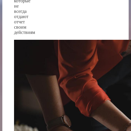
которые
не
всегда
отдают
отчет
своим
действиям