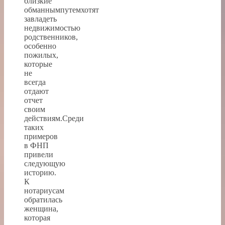
близкие
обманнымпутемхотят
завладеть
недвижимостью
родственников,
особенно
пожилых,
которые
не
всегда
отдают
отчет
своим
действиям.Среди
таких
примеров
в ФНП
привели
следующую
историю.
К
нотариусам
обратилась
женщина,
которая