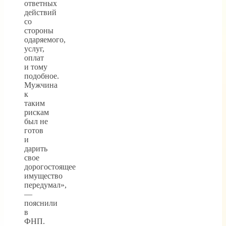
ответных
действий
со
стороны
одаряемого,
услуг,
оплат
и тому
подобное.
Мужчина
к
таким
рискам
был не
готов
и
дарить
свое
дорогостоящее
имущество
передумал»,
—
пояснили
в
ФНП.