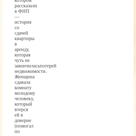
котором
рассказали
в ФНП
—
история
со
сдачей
квартиры
в
аренду,
которая
чуть не
закончиласьпотерей
недвижимости.
Женщина
сдавала
комнату
молодому
человеку,
который
втерся
ей в
доверие
(помогал
по