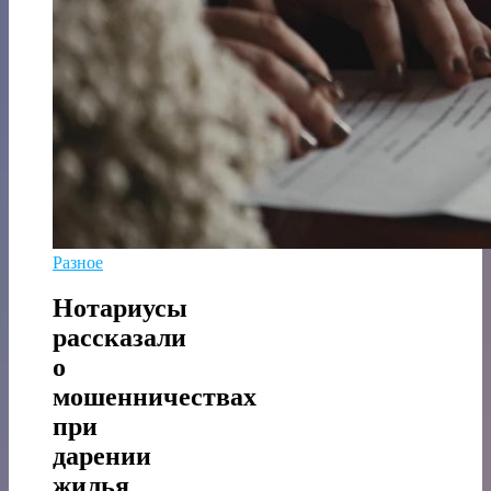
Разное
Нотариусы
рассказали
о
мошенничествах
при
дарении
жилья