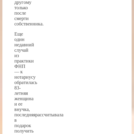
другому
только
после
смерти
собственника.
Еще
один
недавний
случай
из
практики
ФНП
— к
нотариусу
обратилась
83-
летняя
женщина
и ее
внучка,
последняярассчитывала
в
подарок
получить