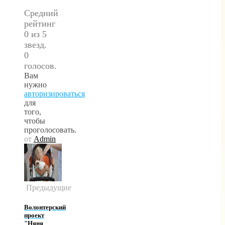
Средний
рейтинг
0 из 5
звезд.
0
голосов.
Вам
нужно
авторизироваться
для
того,
чтобы
проголосовать.
от
Admin
Предыдущие
Волонтерский
проект
"Няня