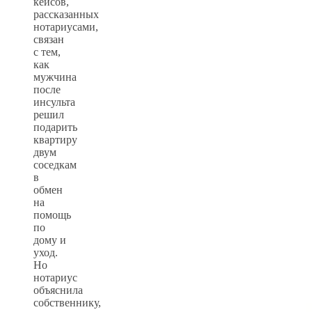
кейсов,
рассказанных
нотариусами,
связан
с тем,
как
мужчина
после
инсульта
решил
подарить
квартиру
двум
соседкам
в
обмен
на
помощь
по
дому и
уход.
Но
нотариус
объяснила
собственнику,