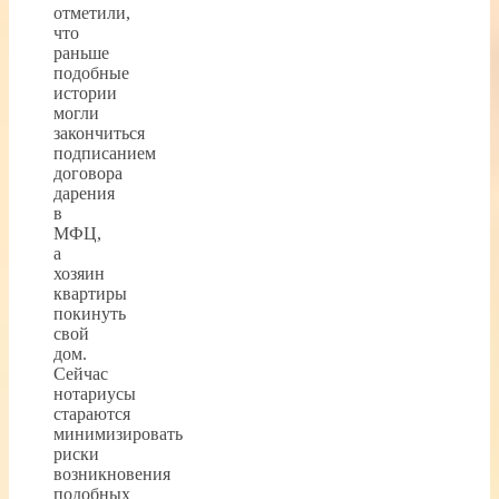
отметили,
что
раньше
подобные
истории
могли
закончиться
подписанием
договора
дарения
в
МФЦ,
а
хозяин
квартиры
покинуть
свой
дом.
Сейчас
нотариусы
стараются
минимизировать
риски
возникновения
подобных