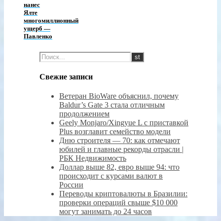
нанес
Ялте
многомиллионный
ущерб —
Павленко
Свежие записи
Ветеран BioWare объяснил, почему
Baldur’s Gate 3 стала отличным
продолжением
Geely Monjaro/Xingyue L с приставкой
Plus возглавит семейство модели
Дню строителя — 70: как отмечают
юбилей и главные рекорды отрасли |
РБК Недвижимость
Доллар выше 82, евро выше 94: что
происходит с курсами валют в
России
Переводы криптовалюты в Бразилии:
проверки операций свыше $10 000
могут занимать до 24 часов