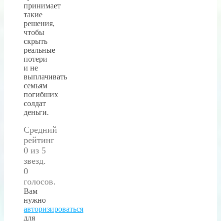
принимает
такие
решения,
чтобы
скрыть
реальные
потери
и не
выплачивать
семьям
погибших
солдат
деньги.
Средний
рейтинг
0 из 5
звезд.
0
голосов.
Вам
нужно
авторизироваться
для