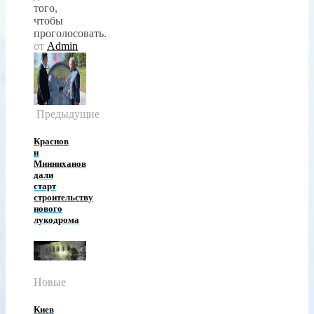
того,
чтобы
проголосовать.
от
Admin
Предыдущие
Краснов
и
Минниханов
дали
старт
строительству
нового
лукодрома
Новые
Киев